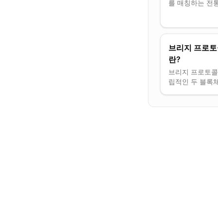
를 매칭하는 전통
과 유동성 풀을 
중앙 거래소(DE
풀과 직접 거래
브리지 프로토콜(
란?
브리지 프로토콜(br
립적인 두 블록
가능하게 하는 
큰을 잠그고 다른
전을 발행하여 
니다.