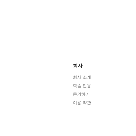
회사
회사 소개
학술 인용
문의하기
이용 약관
개인정보 처리방침
편집 정책
윤리 강령