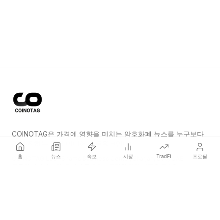
COINOTAG은 가격에 영향을 미치는 암호화폐 뉴스를 누구보다
먼저 전하는 독립 미디어 네트워크입니다.
홈
뉴스
속보
시장
TradFi
프로필
COINOTAG LLC · Shams Business Center, Sharjah, 839, UAE
등록된 미디어 조직; 우리의 콘텐츠는 공정한 편집 기준을 준수합니다.
플랫폼