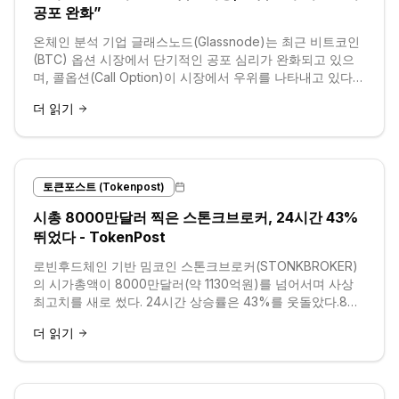
공포 완화”
온체인 분석 기업 글래스노드(Glassnode)는 최근 비트코인
(BTC) 옵션 시장에서 단기적인 공포 심리가 완화되고 있으
며, 콜옵션(Call Option)이 시장에서 우위를 나타내고 있다고
분석했다. 다만, 장기적인 하방 위험에 대한 헤지(Hedge) 수
더 읽기
요는 높은 수준을
토큰포스트 (Tokenpost)
시총 8000만달러 찍은 스톤크브로커, 24시간 43%
뛰었다 - TokenPost
로빈후드체인 기반 밈코인 스톤크브로커(STONKBROKER)
의 시가총액이 8000만달러(약 1130억원)를 넘어서며 사상
최고치를 새로 썼다. 24시간 상승률은 43%를 웃돌았다.8일
온체인 시세 데이터 플랫폼 GMGN에 따르면 스톤크브로커...
더 읽기