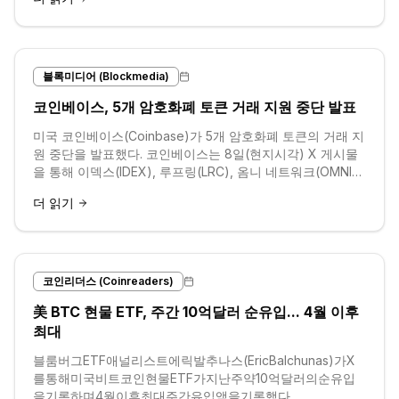
블록미디어 (Blockmedia)
코인베이스, 5개 암호화폐 토큰 거래 지원 중단 발표
미국 코인베이스(Coinbase)가 5개 암호화폐 토큰의 거래 지
원 중단을 발표했다. 코인베이스는 8일(현지시각) X 게시물
을 통해 이덱스(IDEX), 루프링(LRC), 옴니 네트워크(OMNI),
파이어럿 네이션(PIRATE), 스타피(FIS) 등 5개의 토큰 거래
더 읽기
를
코인리더스 (Coinreaders)
美 BTC 현물 ETF, 주간 10억달러 순유입... 4월 이후
최대
블룸버그ETF애널리스트에릭발추나스(EricBalchunas)가X
를통해미국비트코인현물ETF가지난주약10억달러의순유입
을기록하며4월이후최대주간유입액을기록했다