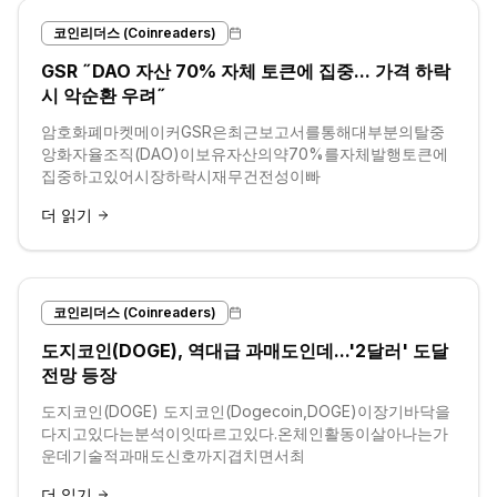
코인리더스 (Coinreaders)
GSR ˝DAO 자산 70% 자체 토큰에 집중... 가격 하락
시 악순환 우려˝
암호화폐마켓메이커GSR은최근보고서를통해대부분의탈중
앙화자율조직(DAO)이보유자산의약70%를자체발행토큰에
집중하고있어시장하락시재무건전성이빠
더 읽기
코인리더스 (Coinreaders)
도지코인(DOGE), 역대급 과매도인데...'2달러' 도달
전망 등장
도지코인(DOGE) 도지코인(Dogecoin,DOGE)이장기바닥을
다지고있다는분석이잇따르고있다.온체인활동이살아나는가
운데기술적과매도신호까지겹치면서최
더 읽기