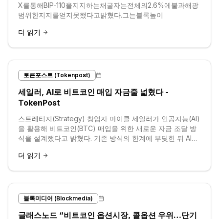
X를통해BIP-110을지지하는채굴자는전체의2.6%에불과해광
범위한지지를얻지못했다고밝혔다.그는블록높이
더 읽기
토큰포스트 (Tokenpost)
세일러, AI로 비트코인 매입 자금줄 넓혔다 -
TokenPost
스트레티지(Strategy) 창업자 마이클 세일러가 인공지능(AI)
을 활용해 비트코인(BTC) 매입을 위한 새로운 자금 조달 방
식을 설계했다고 밝혔다. 기존 방식의 한계에 부딪힌 뒤 AI가
선호주 구조를 만드는 데 도움을 줬고, 그 결과 회사는...
더 읽기
블록미디어 (Blockmedia)
글래스노드 “비트코인 옵션시장, 콜옵션 우위…단기