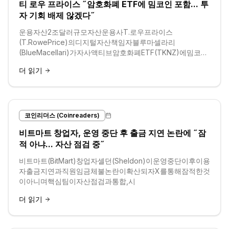
티 로우 프라이스 ˝암호화폐 ETF에 밈코인 포함... 투
자 기회 배제 않겠다˝
운용자산2조달러규모자산운용사T.로우프라이스
(T.RowePrice)의디지털자산책임자블루마셀라리
(BlueMacellari)가자사액티브암호화폐ETF(TKNZ)에밈코인
을포함한이
더 읽기
코인리더스 (Coinreaders)
비트마트 창업자, 운영 중단 후 출금 지연 논란에 ˝잠
적 아냐... 자산 점검 중˝
비트마트(BitMart)창업자셸던(Sheldon)이운영중단이후이용
자출금지연과직원임금체불논란이확산되자X를통해잠적한것
이아니며핵심팀이자산점검과통합,시
더 읽기