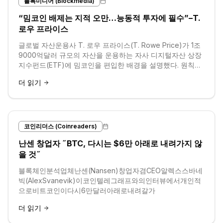
블록미디어 (Blockmedia)
“밈코인 배제는 지적 오만…능동적 투자에 필수”–T.
로우 프라이스
글로벌 자산운용사 T. 로우 프라이스(T. Rowe Price)가 1조
9000억달러 규모의 자산을 운용하는 자사 디지털자산 상장
지수펀드(ETF)에 밈코인을 편입한 배경을 설명했다. 원칙적
으로 확립된 밈코인을 배제하는 것은 능동적인 투자 접근 방
더 읽기
식을 훼손할 수 있다는 입장이다.
코인리더스 (Coinreaders)
난센 창업자 ˝BTC, 다시는 $6만 아래로 내려가지 않
을 것˝
블록체인분석업체난센(Nansen)창업자겸CEO알렉스스바네
빅(AlexSvanevik)이코인텔레그래프와의인터뷰에서개인적
으로비트코인이다시6만달러아래로내려갈가
더 읽기