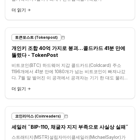
더 읽기
토큰포스트 (Tokenpost)
개인키 조합 40억 가지로 붕괴…콜드카드 41분 만에
뚫렸다 - TokenPost
비트코인(BTC) 하드웨어 지갑 콜드카드(Coldcard) 주소
1196개에서 41분 만에 1080개가 넘는 비트코인이 빠져나갔
다. 7월 말 벌어진 이 공격에서 공격자는 기기 한 대도 물리적
으로 만지지 않았다. 개인키를 만드는 첫 단계인 난수 발생
더 읽기
이...
코인리더스 (Coinreaders)
세일러 ˝BIP-110, 채굴자 지지 부족으로 사실상 실패˝
스트래티지(MSTR)설립자마이클세일러(MichaelSaylor)가