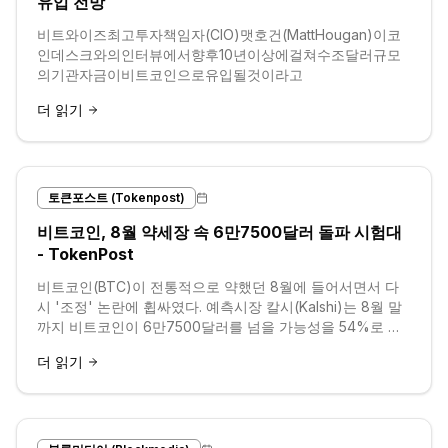
유입 전망˝
비트와이즈최고투자책임자(CIO)맷호건(MattHougan)이코
인데스크와의인터뷰에서향후10년이상에걸쳐수조달러규모
의기관자금이비트코인으로유입될것이라고
더 읽기
토큰포스트 (Tokenpost)
비트코인, 8월 약세장 속 6만7500달러 돌파 시험대
- TokenPost
비트코인(BTC)이 전통적으로 약했던 8월에 들어서면서 다
시 '조정' 논란에 휩싸였다. 예측시장 칼시(Kalshi)는 8월 말
까지 비트코인이 6만7500달러를 넘을 가능성을 54%로 봤
지만, 온체인 분석가 조아오 웨드손은 아직 '바닥'을 확인하
더 읽기
기...