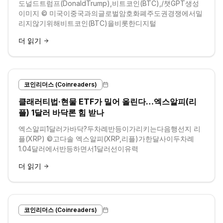
도널드트럼프(DonaldTrump),비트코인(BTC),/챗GPT생성
이미지 © 미국이중국과의글로벌암호화폐주도권경쟁에서밀
리지않기위해비트코인(BTC)을비롯한디지털
더 읽기
코인리더스 (Coinreaders)
클래러티법·현물 ETF가 밀어 올린다…엑스알피(리
플) 1달러 바닥론 힘 받나
엑스알피1달러가바닥?두차례반등이가리키는다음행선지 리
플(XRP) ©고다솔 엑스알피(XRP,리플)가한달사이두차례
1.04달러에서반등하면서1달러선이유력
더 읽기
코인리더스 (Coinreaders)