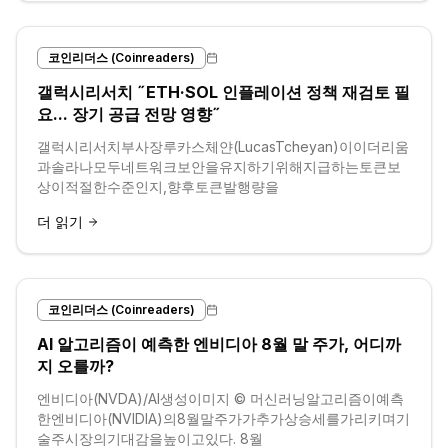
코인리더스 (Coinreaders)
갤럭시리서치 ˝ETH·SOL 인플레이션 정책 재검토 필
요... 장기 공급 전망 영향˝
갤럭시리서치부사장루카스체얀(LucasTcheyan)이이더리움
과솔라나모두네트워크보안을유지하기위해지급하는토큰보
상이적절한수준인지,향후토큰발행량을
더 읽기
코인리더스 (Coinreaders)
AI 알고리즘이 예측한 엔비디아 8월 말 주가, 어디까
지 오를까?
엔비디아(NVDA)/AI생성이미지 © 머신러닝알고리즘이예측
한엔비디아(NVIDIA)의8월말주가가추가상승세를가리키며기
술주시장의기대감을높이고있다. 8월