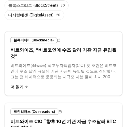
블록스트리트 (BlockStreet)
30
디지털애셋 (DigitalAsset)
20
블록미디어 (Blockmedia)
비트와이즈, “비트코인에 수조 달러 기관 자금 유입될
것”
비트와이즈(Bitwise) 최고투자책임자(CIO) 맷 호건은 비트코
인에 수조 달러 규모의 기관 자금이 유입될 것으로 전망했다.
그는 전 세계적으로 운용되는 대규모 자본 풀이 최대 200조
달러에 달하며, 이 중 단 1%만 비트코인으로 전환되어도 엄
더 읽기
청난 장기적 성장을 견인할 수
코인리더스 (Coinreaders)
비트와이즈 CIO ˝향후 10년 기관 자금 수조달러 BTC