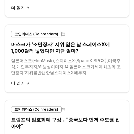
더 읽기
코인리더스 (Coinreaders)
머스크가 ‘조만장자’ 지위 잃은 날 스페이스X에
1,000달러 넣었다면 지금 얼마?
일론머스크(ElonMusk),스페이스X(SpaceX,SPCX),미국주
식,개인투자자/AI생성이미지 © 일론머스크가세계최초의‘조
만장자’지위를반납한날스페이스X에투자
더 읽기
코인리더스 (Coinreaders)
트럼프의 암호화폐 구상...˝중국보다 먼저 주도권 잡
아야˝