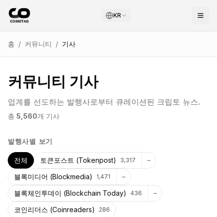
KR
홈
/
커뮤니티
/
기사
커뮤니티 기사
업계를 선도하는 발행사로부터 큐레이션된 크립토 뉴스.
총
5,560
개 기사
발행사별 보기
→
전체
토큰포스트 (Tokenpost)
3,317
→
블록미디어 (Blockmedia)
1,471
→
블록체인투데이 (Blockchain Today)
436
코인리더스 (Coinreaders)
286