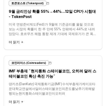
토큰포스트 (Tokenpost)
9월 금리인상 확률 55%→44%…12일 CPI가 시험대
- TokenPost
미국 연방준비제도(Fed)가 9월에 기준금리를 올릴 것으로
보는 시장의 확률이 한 주 만에 55% 안팎에서 44%로 내려
앉았다. 호르무즈 해협 통항 재개 기대에 국제유가가 큰 폭으
로 밀린 데다, 미국의 7월 비농업 고용이 예상과 달리 줄어
더 읽기
든...
코인리더스 (Coinreaders)
IMF 부총재 ˝현지통화 스테이블코인, 오히려 달러 스
테이블코인 확산 촉진 가능˝
댄카츠(DanKatz)국제통화기금(IMF)수석부총재가케이프타
운대학교연설에서달러스테이블코인의존도를낮추기위해발
행되는현지통화스테이블코인이오히려
더 읽기