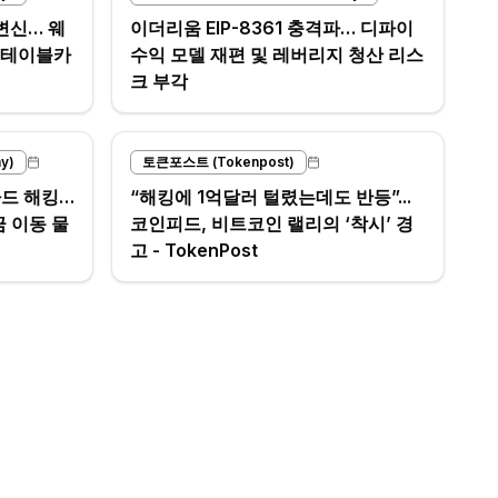
변신… 웨
이더리움 EIP-8361 충격파… 디파이
스테이블카
수익 모델 재편 및 레버리지 청산 리스
크 부각
y)
토큰포스트 (Tokenpost)
카드 해킹…
“해킹에 1억달러 털렸는데도 반등”...
금 이동 물
코인피드, 비트코인 랠리의 ‘착시’ 경
고 - TokenPost