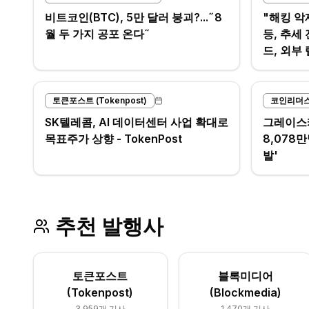
비트코인(BTC), 5만 달러 붕괴?...˝8
"해킹 악
월 두 가지 공포 온다˝
등, 추세
드, 외부
TokenPo
토큰포스트 (Tokenpost)
코인리더스 (
SK텔레콤, AI 데이터센터 사업 확대로
그레이스케일
목표주가 상향 - TokenPost
8,078만
발'
추천 발행사
토큰포스트
블록미디어
(Tokenpost)
(Blockmedia)
3,959
개 기사
1,470
개 기사