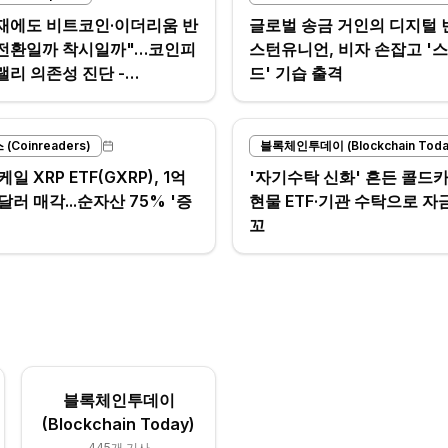
재에도 비트코인·이더리움 반
글로벌 송금 거인의 디지털 
 전환일까 착시일까"…코인피
스턴유니언, 비자 손잡고 '
 랠리 의존성 진단 -
드' 기습 출격
st
Coinreaders)
블록체인투데이 (Blockchain Toda
 XRP ETF(GXRP), 1억
'자기수탁 신화' 흔든 콜드
달러 매각...순자산 75% '증
현물 ETF·기관 수탁으로 자
꼬
블록체인투데이
(Blockchain Today)
445
개 기사