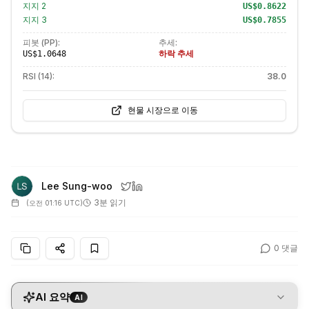
지지
2
US$0.8622
지지
3
US$0.7855
피봇 (PP):
추세:
하락 추세
US$1.0648
RSI (14):
38.0
현물 시장으로 이동
Lee Sung-woo
3분 읽기
(
오전 01:16 UTC
)
0
댓글
AI 요약
AI