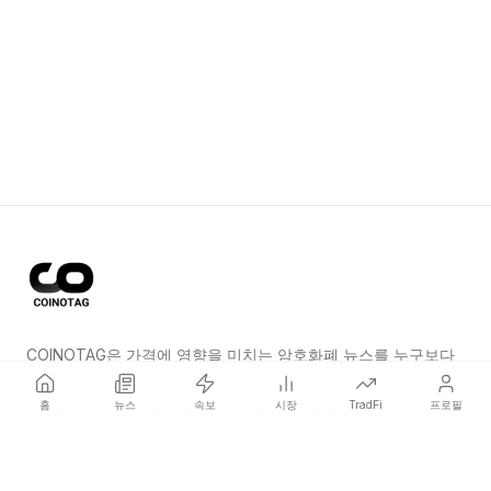
COINOTAG은 가격에 영향을 미치는 암호화폐 뉴스를 누구보다
먼저 전하는 독립 미디어 네트워크입니다.
홈
뉴스
속보
시장
TradFi
프로필
COINOTAG LLC · Shams Business Center, Sharjah, 839, UAE
등록된 미디어 조직; 우리의 콘텐츠는 공정한 편집 기준을 준수합니다.