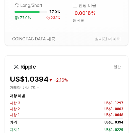
Long/Short
펀딩 비율
77.0
%
-0.0018
%
롱:
77.0
%
숏:
23.1
%
숏 지불
COINOTAG DATA 제공
실시간 데이터
Ripple
일간
US$1.0394
▼
-2.16%
거래량 (24시간):
-
저항 레벨
저항
3
US$1.1297
저항
2
US$1.0803
저항
1
US$1.0648
가격
US$1.0394
지지
1
US$1.0229