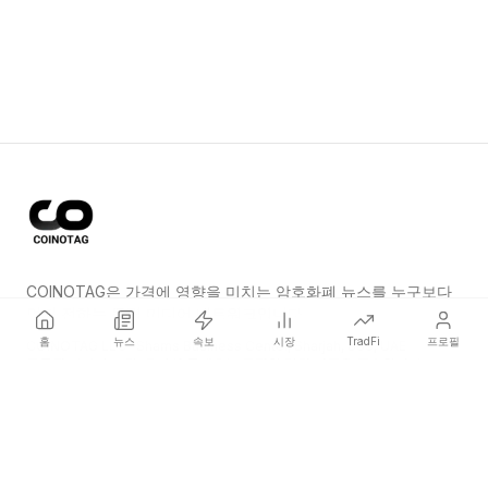
COINOTAG은 가격에 영향을 미치는 암호화폐 뉴스를 누구보다
먼저 전하는 독립 미디어 네트워크입니다.
홈
뉴스
속보
시장
TradFi
프로필
COINOTAG LLC · Shams Business Center, Sharjah, 839, UAE
등록된 미디어 조직; 우리의 콘텐츠는 공정한 편집 기준을 준수합니다.
플랫폼
뉴스