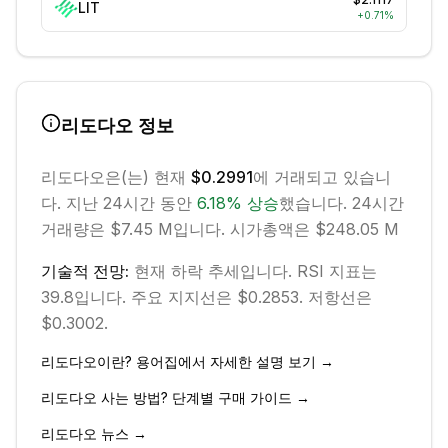
LIT
+
0.71
%
리도다오
정보
리도다오
은(는) 현재
$0.2991
에 거래되고 있습니
다. 지난 24시간 동안
6.18
%
상승
했습니다.
24시간
거래량은 $7.45 M입니다.
시가총액은 $248.05 M
기술적 전망:
현재
하락
추세입니다.
RSI 지표는
39.8입니다.
주요 지지선은 $0.2853.
저항선은
$0.3002.
리도다오
이란? 용어집에서 자세한 설명 보기 →
리도다오
사는 방법? 단계별 구매 가이드 →
리도다오
뉴스 →