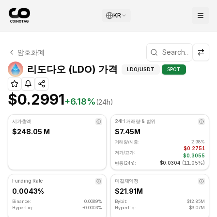
KR
리도다오 기술적 분석
암호화폐
리도다오 현재 $0.2991에 거래되고 있습니다. RSI 지표는 39
기술적 분석 및 지지/저
리도다오 (LDO) 가격
LDO
/USDT
SPOT
$0.2991
+
6.18
%
(24h)
시가총액
24H 거래량 & 범위
$248.05 M
$7.45M
거래량/시총:
2.98%
$0.2751
저가/고가:
$0.3055
$0.0304
(
11.05%
)
변동(24h):
Funding Rate
미결제약정
0.0043%
$21.91M
Binance:
0.0089%
Bybit:
$12.85M
HyperLiq:
-0.0003%
HyperLiq:
$9.07M