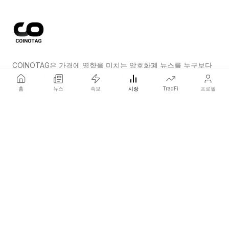
COINOTAG은 가격에 영향을 미치는 암호화폐 뉴스를 누구보다
먼저 전하는 독립 미디어 네트워크입니다.
홈
뉴스
속보
시장
TradFi
프로필
COINOTAG LLC · Shams Business Center, Sharjah, 839, UAE
등록된 미디어 조직; 우리의 콘텐츠는 공정한 편집 기준을 준수합니다.
플랫폼
뉴스
카테고리
암호화폐
TradFi
가이드
사이트맵