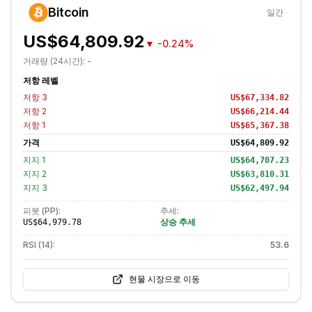
Bitcoin
일간
US$64,809.92
▼
-0.24%
거래량 (24시간):
-
저항 레벨
저항
3
US$67,334.82
저항
2
US$66,214.44
저항
1
US$65,367.38
가격
US$64,809.92
지지
1
US$64,707.23
지지
2
US$63,810.31
지지
3
US$62,497.94
피봇 (PP):
추세:
상승 추세
US$64,979.78
RSI (14):
53.6
현물 시장으로 이동