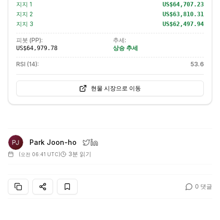
지지
1
US$64,707.23
지지
2
US$63,810.31
지지
3
US$62,497.94
피봇 (PP):
추세:
상승 추세
US$64,979.78
RSI (14):
53.6
현물 시장으로 이동
Park Joon-ho
3분 읽기
(
오전 06:41 UTC
)
0
댓글