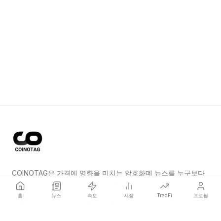
COINOTAG은 가격에 영향을 미치는 암호화폐 뉴스를 누구보다
먼저 전하는 독립 미디어 네트워크입니다.
홈
뉴스
속보
시장
TradFi
프로필
COINOTAG LLC · Shams Business Center, Sharjah, 839, UAE
등록된 미디어 조직; 우리의 콘텐츠는 공정한 편집 기준을 준수합니다.