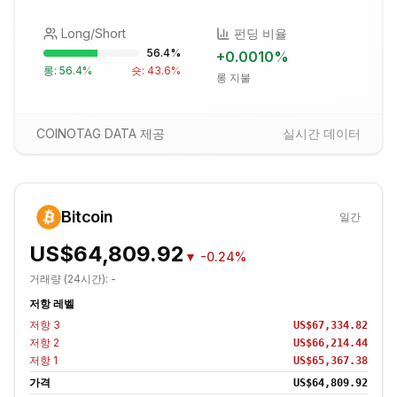
Long/Short
펀딩 비율
56.4
%
+
0.0010
%
롱:
56.4
%
숏:
43.6
%
롱 지불
COINOTAG DATA 제공
실시간 데이터
Bitcoin
일간
US$64,809.92
▼
-0.24%
거래량 (24시간):
-
저항 레벨
저항
3
US$67,334.82
저항
2
US$66,214.44
저항
1
US$65,367.38
가격
US$64,809.92