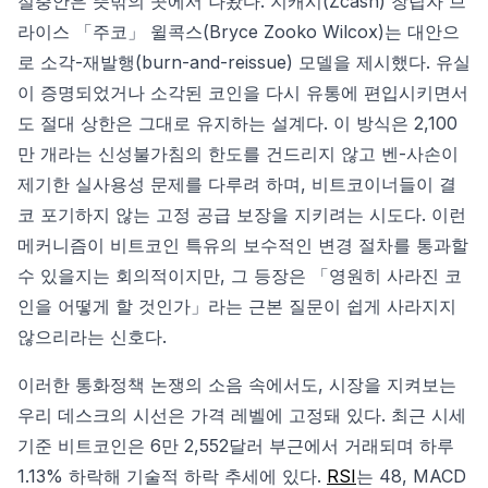
절충안은 뜻밖의 곳에서 나왔다. 지캐시(Zcash) 창립자 브
라이스 「주코」 윌콕스(Bryce Zooko Wilcox)는 대안으
로 소각-재발행(burn-and-reissue) 모델을 제시했다. 유실
이 증명되었거나 소각된 코인을 다시 유통에 편입시키면서
도 절대 상한은 그대로 유지하는 설계다. 이 방식은 2,100
만 개라는 신성불가침의 한도를 건드리지 않고 벤-사손이
제기한 실사용성 문제를 다루려 하며, 비트코이너들이 결
코 포기하지 않는 고정 공급 보장을 지키려는 시도다. 이런
메커니즘이 비트코인 특유의 보수적인 변경 절차를 통과할
수 있을지는 회의적이지만, 그 등장은 「영원히 사라진 코
인을 어떻게 할 것인가」라는 근본 질문이 쉽게 사라지지
않으리라는 신호다.
이러한 통화정책 논쟁의 소음 속에서도, 시장을 지켜보는
우리 데스크의 시선은 가격 레벨에 고정돼 있다. 최근 시세
기준 비트코인은 6만 2,552달러 부근에서 거래되며 하루
1.13% 하락해 기술적 하락 추세에 있다.
RSI
는 48, MACD