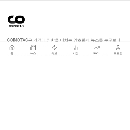
COINOTAG은 가격에 영향을 미치는 암호화폐 뉴스를 누구보다
먼저 전하는 독립 미디어 네트워크입니다.
홈
뉴스
속보
시장
TradFi
프로필
COINOTAG LLC · Shams Business Center, Sharjah, 839, UAE
등록된 미디어 조직; 우리의 콘텐츠는 공정한 편집 기준을 준수합니다.
플랫폼
뉴스
카테고리
암호화폐
TradFi
가이드