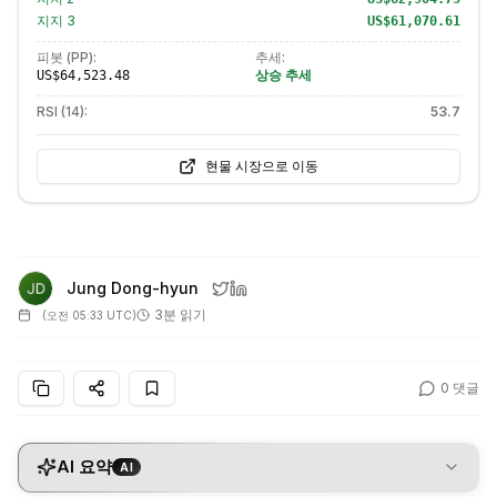
지지
3
US$61,070.61
피봇 (PP):
추세:
상승 추세
US$64,523.48
RSI (14):
53.7
현물 시장으로 이동
Jung Dong-hyun
3분 읽기
(
오전 05:33 UTC
)
0
댓글
AI 요약
AI