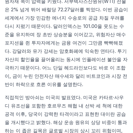
원자재 쪽이 압력을 키웠다. 서부텍사스산원유(WTI) 선물
은 2% 넘게 뛰어 배럴당 72.27달러를 찍었다. 이번 공습이
세계에서 가장 민감한 에너지 수송로의 공급 차질 우려를
다시 지폈기 때문이다. 달러인덱스는 101.00을 웃도는 수
준을 유지하며 장 초반 상승분을 이어갔고, 위험자산 매수
포지션을 쥔 투자자에게는 금융 여건이 그만큼 빡빡해졌
다. 강달러와 유가 강세는 암호화폐에 익숙한 연타다. 투기
자산의 할인율을 끌어올리는 동시에 인플레이션 불안을 자
극하기 때문이다. 어느 단일 헤드라인보다도 바로 이 조합
이, 금이 누린 안전자산 매수세와 달리 비트코인과 시장 전
반이 하락으로 흐른 이유를 설명한다.
직접적인 방아쇠는 미국의 발표였다. 미국은 카타르·사우
디 유조선을 포함한 호르무즈 해협 내 선박 세 척에 대한
공격 이후, 당국이 강력한 타격이라고 표현한 대이란 공습
을 개시했다고 밝혔다. 해상 운송 원유의 상당 비중이 통과
하는 이 좁은 길목은 글로벌 시장의 상시 꼬리 위험이며,