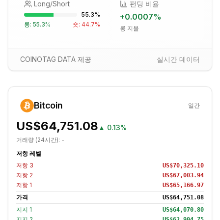
Long/Short
펀딩 비율
55.3
%
+
0.0007
%
롱:
55.3
%
숏:
44.7
%
롱 지불
COINOTAG DATA 제공
실시간 데이터
Bitcoin
일간
US$64,751.08
▲
0.13%
거래량 (24시간):
-
저항 레벨
저항
3
US$70,325.10
저항
2
US$67,003.94
저항
1
US$65,166.97
가격
US$64,751.08
지지
1
US$64,070.80
지지
2
US$62,904.75