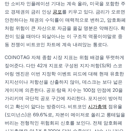
만 소비자 인플레이션 기대는 계속 올라, 미국을 포함한 주
요 경제권의 금리 인상
공포
를 키우고 있다. 금리가 오르면
안전하다는 채권의 수익률이 매력적으로 변하고, 암호화폐
처럼 위험이 큰 자산으로 자금을 옮길 명분은 약해진다. 확
전이 있을 때마다 되살아나는 이 구조적 역풍이야말로 중
동 전쟁이 비트코인 차트에 계속 내려앉는 통로다.
COINOTAG 자체 종합 시장 지표는 위험 배경을 뚜렷하게
짚어준다. 다만 42개 지표로 구성된 지지·저항(S/R) 스코
어링 엔진은 이번 지정학 이벤트 피드에 대해 현재 유효한
지지선이나 저항선을 산출하지 않아, 데스크는 보다 넓은
게이지에 의존한다. 공포·탐욕 지수는 100점 만점에 20을
가리키며 극단적 공포 구간에 자리한다. 포지션이 방어적
이고 확신이 얇다는 방증이다. 비트코인
시가총액
점유율
(도미넌스)은 69.6%로, 자본이 메이저로 쏠리고 롱테일을
버리는 전형적인 위험회피 신호를 보인다. 전체 암호화폐