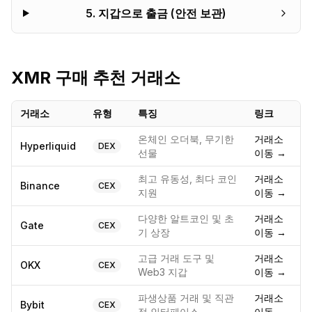
5
.
지갑으로 출금 (안전 보관)
XMR
구매 추천 거래소
거래소
유형
특징
링크
온체인 오더북, 무기한
거래소
Hyperliquid
DEX
선물
이동 →
최고 유동성, 최다 코인
거래소
Binance
CEX
지원
이동 →
다양한 알트코인 및 초
거래소
Gate
CEX
기 상장
이동 →
고급 거래 도구 및
거래소
OKX
CEX
Web3 지갑
이동 →
파생상품 거래 및 직관
거래소
Bybit
CEX
적 인터페이스
이동 →