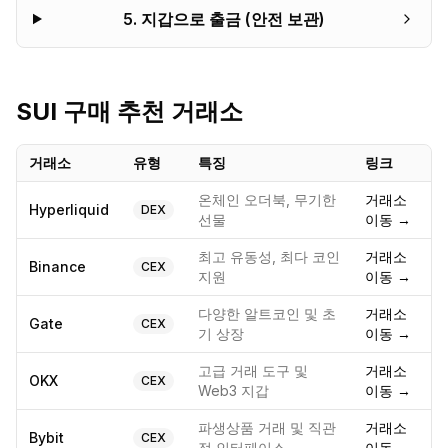
5
.
지갑으로 출금 (안전 보관)
SUI
구매 추천 거래소
거래소
유형
특징
링크
온체인 오더북, 무기한
거래소
Hyperliquid
DEX
선물
이동 →
최고 유동성, 최다 코인
거래소
Binance
CEX
지원
이동 →
다양한 알트코인 및 초
거래소
Gate
CEX
기 상장
이동 →
고급 거래 도구 및
거래소
OKX
CEX
Web3 지갑
이동 →
파생상품 거래 및 직관
거래소
Bybit
CEX
적 인터페이스
이동 →