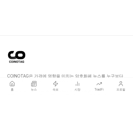
COINOTAG은 가격에 영향을 미치는 암호화폐 뉴스를 누구보다
먼저 전하는 독립 미디어 네트워크입니다.
홈
뉴스
속보
시장
TradFi
프로필
COINOTAG LLC · Shams Business Center, Sharjah, 839, UAE
등록된 미디어 조직; 우리의 콘텐츠는 공정한 편집 기준을 준수합니다.
플랫폼
뉴스