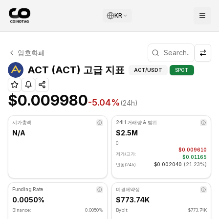
KR
ACT 기술적 분석
암호화폐
ACT 현재 $0.009980에 거래되고 있습니다. RSI 지표는 57
ACT (ACT) 고급 지표
ACT (ACT) 고급 지표
ACT
/USDT
SPOT
$0.009980
-5.04
%
(24h)
시가총액
24H 거래량 & 범위
N/A
$2.5M
0
$0.009610
저가/고가:
$0.01165
$0.002040
(
21.23%
)
변동(24h):
Funding Rate
미결제약정
0.0050%
$773.74K
Binance:
0.0050%
Bybit:
$773.74K