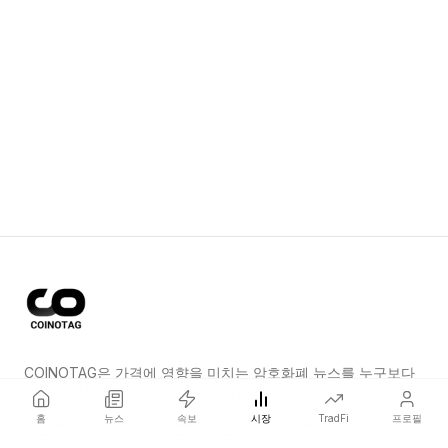
COINOTAG은 가격에 영향을 미치는 암호화폐 뉴스를 누구보다
먼저 전하는 독립 미디어 네트워크입니다.
홈
뉴스
속보
시장
TradFi
프로필
COINOTAG LLC · Shams Business Center, Sharjah, 839, UAE
등록된 미디어 조직; 우리의 콘텐츠는 공정한 편집 기준을 준수합니다.