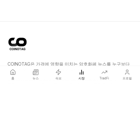
COINOTAG은 가격에 영향을 미치는 암호화폐 뉴스를 누구보다
먼저 전하는 독립 미디어 네트워크입니다.
홈
뉴스
속보
시장
TradFi
프로필
COINOTAG LLC · Shams Business Center, Sharjah, 839, UAE
등록된 미디어 조직; 우리의 콘텐츠는 공정한 편집 기준을 준수합니다.
플랫폼
뉴스
카테고리
암호화폐