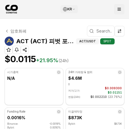
KR
ACT 기술적 분석
암호화폐
ACT 현재 $0.0115에 거래되고 있습니다. RSI 지표는 71.6
ACT (ACT) 피벗 
ACT (ACT) 피벗 포인트
ACT
/USDT
SPOT
$0.0115
+
21.95
%
(24h)
시가총액
24H 거래량 & 범위
N/A
$4.6M
0
$0.009300
저가/고가:
$0.01151
$0.002210
(
23.76%
)
변동(24h):
Funding Rate
미결제약정
0.0016%
$873K
Binance:
-0.0019%
Bybit:
$873K
Bybit:
0.0050%