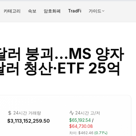
카테고리
속보
암호화폐
TradFi
가이드
달러 붕괴…MS 양자
러 청산·ETF 25억
24시간 거래량
24시간 고/저
$65,192.54
/
$3,113,152,259.50
$64,730.08
차이:
$462.46
(
0.71%
)