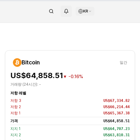
KR
Bitcoin
일간
US$64,858.51
▼
-0.16%
거래량 (24시간):
-
저항 레벨
저항
3
US$67,334.82
저항
2
US$66,214.44
저항
1
US$65,367.38
가격
US$64,858.51
지지
1
US$64,707.23
지지
2
US$63,810.31