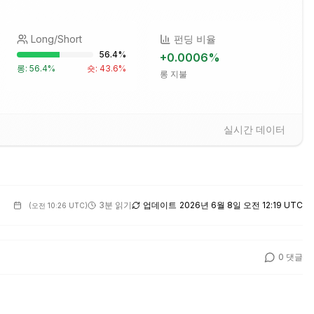
Long/Short
펀딩 비율
56.4
%
+
0.0006
%
롱:
56.4
%
숏:
43.6
%
롱 지불
실시간 데이터
3분 읽기
업데이트
2026년 6월 8일 오전 12:19 UTC
(
오전 10:26 UTC
)
0
댓글