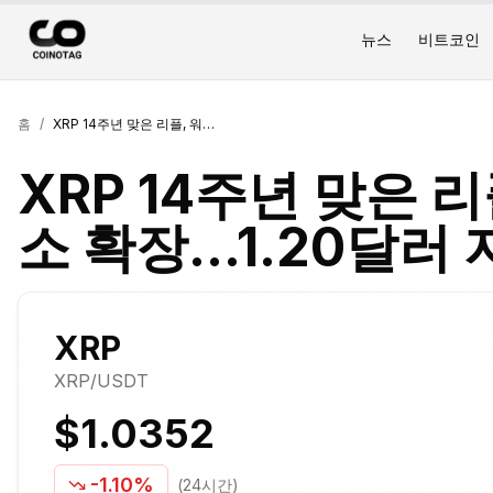
뉴스
비트코인
홈
/
XRP 14주년 맞은 리플, 워싱턴DC 사무소 확장…1.20달러 지지선 시험대
XRP 14주년 맞은 
소 확장…1.20달러
XRP
XRP
/USDT
$1.0352
-1.10%
(24시간)