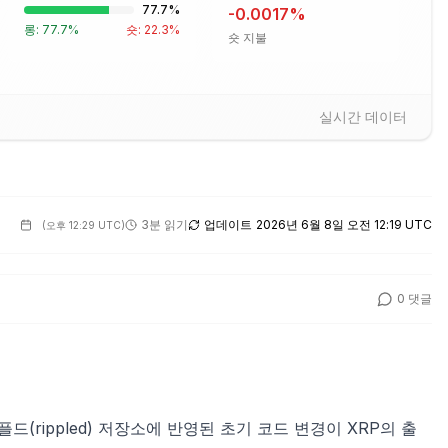
77.7
%
-0.0017
%
롱:
77.7
%
숏:
22.3
%
숏 지불
실시간 데이터
3분 읽기
업데이트
2026년 6월 8일 오전 12:19 UTC
(
오후 12:29 UTC
)
0
댓글
리플드(rippled) 저장소에 반영된 초기 코드 변경이 XRP의 출