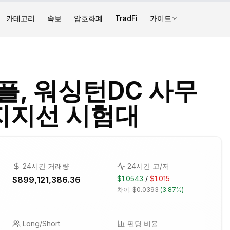
카테고리
속보
암호화폐
TradFi
가이드
리플, 워싱턴DC 사무
 지지선 시험대
24시간 거래량
24시간 고/저
$1.0543
/
$1.015
$899,121,386.36
차이:
$0.0393
(
3.87%
)
Long/Short
펀딩 비율