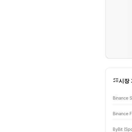
시장 가
Binance 
Binance F
ByBit (Sp