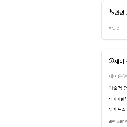
관련
로딩 중...
세이
세이
은(
기술적 전
세이
이란?
세이
뉴스
면책 조항:
이