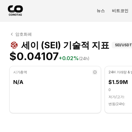
뉴스
비트코인
세이 기술적 분석
암호화폐
세이 현재 $0.04107에 거래되고 있습니다. RSI 지표는 33
세이 (
세이 (SEI) 기술적 지표
SEI
/USDT
$0.04107
+
0.02
%
(24h)
시가총액
24H 거래량 &
N/A
$1.59M
0
저가/고가:
변동(24h):