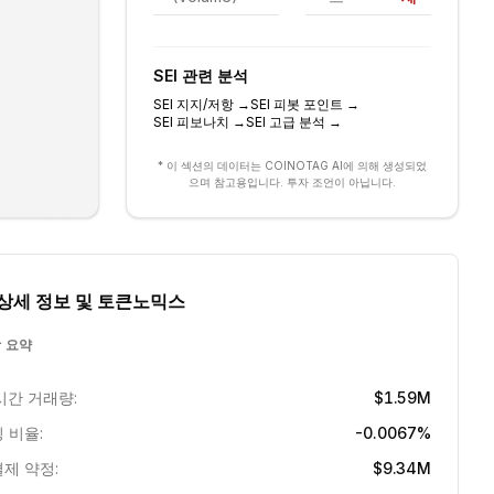
SEI
관련 분석
SEI
지지/저항
→
SEI
피봇 포인트
→
SEI
피보나치
→
SEI
고급 분석
→
* 이 섹션의 데이터는 COINOTAG AI에 의해 생성되었
으며 참고용입니다. 투자 조언이 아닙니다.
상세 정보 및 토큰노믹스
 요약
시간 거래량:
$1.59M
 비율:
-0.0067%
제 약정:
$9.34M