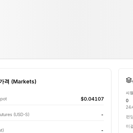
격 (Markets)
시장
$0.04107
Spot
0
24
-
utures (USD-S)
펀딩
미결
-
ot)