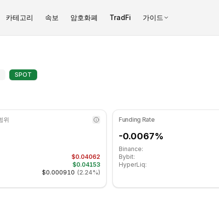
카테고리
속보
암호화폐
TradFi
가이드
.09 수준입니다 중립 구간에 있습니다. 일간 추세는 하락세입니다. 주요
SEI) 기술적 지표 - COINOTAG
SPOT
 범위
Funding Rate
-0.0067%
Binance:
$0.04062
Bybit:
$0.04153
HyperLiq:
$0.000910
(
2.24%
)