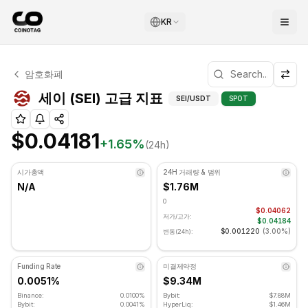
KR
세이 기술적 분석
암호화폐
세이 현재 $0.04181에 거래되고 있습니다. RSI 지표는 38.
세이 (SEI) 고급 지표 - 
세이 (SEI) 고급 지표
SEI
/USDT
SPOT
$0.04181
+
1.65
%
(24h)
시가총액
24H 거래량 & 범위
N/A
$1.76M
0
$0.04062
저가/고가:
$0.04184
$0.001220
(
3.00%
)
변동(24h):
Funding Rate
미결제약정
0.0051%
$9.34M
Binance:
0.0100%
Bybit:
$7.88M
Bybit:
0.0041%
HyperLiq:
$1.46M