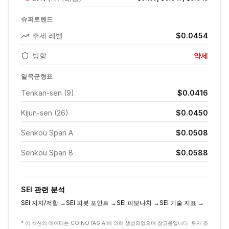
슈퍼트렌드
추세 레벨
$0.0454
방향
약세
일목균형표
Tenkan-sen (9)
$0.0416
Kijun-sen (26)
$0.0450
Senkou Span A
$0.0508
Senkou Span B
$0.0588
SEI
관련 분석
SEI
지지/저항
→
SEI
피봇 포인트
→
SEI
피보나치
→
SEI
기술 지표
→
* 이 섹션의 데이터는 COINOTAG AI에 의해 생성되었으며 참고용입니다. 투자 조