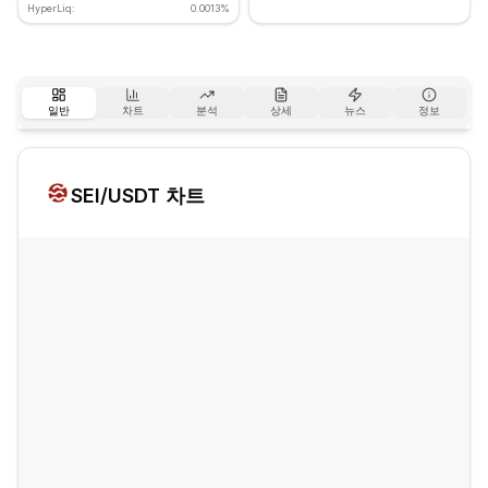
HyperLiq:
0.0013%
일반
차트
분석
상세
뉴스
정보
SEI
/USDT 차트