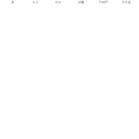
홈
뉴스
속보
시장
TradFi
프로필
COINOTAG LLC · Shams Business Center, Sharjah, 839, UAE
등록된 미디어 조직; 우리의 콘텐츠는 공정한 편집 기준을 준수합니다.
플랫폼
뉴스
카테고리
암호화폐
TradFi
가이드
사이트맵
회사
회사 소개
학술 인용
문의하기