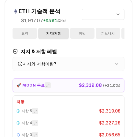
ETH
기술적 분석
$1,917.07
+
0.88
%
(24s)
요약
지지/저항
피벗
피보나치
지
지지 & 저항 레벨
지지와 저항이란?
$2,319.08
🚀 MOON 목표
(+
21.0
%)
저항
$2,319.08
저항
5
$2,227.28
저항
4
$2,056.65
저항
3