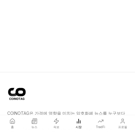
COINOTAG은 가격에 영향을 미치는 암호화폐 뉴스를 누구보다
먼저 전하는 독립 미디어 네트워크입니다.
홈
뉴스
속보
시장
TradFi
프로필
COINOTAG LLC · Shams Business Center, Sharjah, 839, UAE
등록된 미디어 조직; 우리의 콘텐츠는 공정한 편집 기준을 준수합니다.