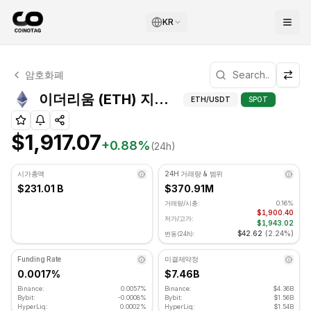
KR
이더리움 기술적 분석
암호화폐
이더리움 현재 $1,917.07에 거래되고 있습니다. RSI 지표는 5
이더리움 (
이더리움 (ETH) 지지 및 저항 레벨
ETH
/USDT
SPOT
$1,917.07
+
0.88
%
(24h)
시가총액
24H 거래량 & 범위
$231.01 B
$370.91M
거래량/시총:
0.16%
$1,900.40
저가/고가:
$1,943.02
$42.62
(
2.24%
)
변동(24h):
Funding Rate
미결제약정
0.0017%
$7.46B
Binance:
0.0057%
Binance:
$4.36B
Bybit:
-0.0008%
Bybit:
$1.56B
HyperLiq:
0.0002%
HyperLiq:
$1.54B