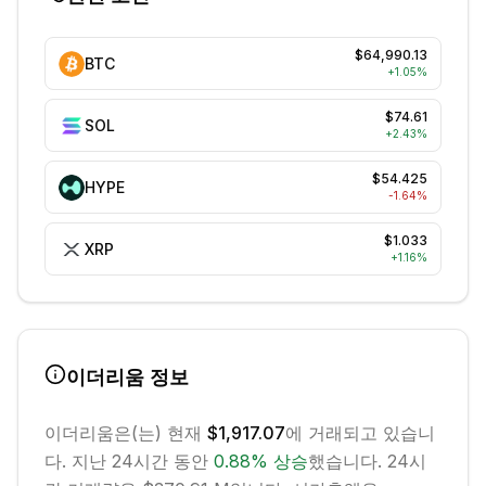
$64,990.13
BTC
+
1.05
%
$74.61
SOL
+
2.43
%
$54.425
HYPE
-1.64
%
$1.033
XRP
+
1.16
%
이더리움
정보
이더리움
은(는) 현재
$1,917.07
에 거래되고 있습니
다. 지난 24시간 동안
0.88
%
상승
했습니다.
24시