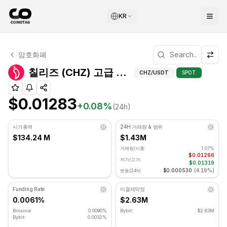
KR
칠리즈 기술적 분석
암호화폐
칠리즈 현재 $0.01283에 거래되고 있습니다. RSI 지표는 26
칠리즈 (CHZ) 고급 
칠리즈 (CHZ) 고급 지표
CHZ
/USDT
SPOT
$0.01283
+
0.08
%
(24h)
시가총액
24H 거래량 & 범위
$134.24 M
$1.43M
거래량/시총:
1.07%
$0.01266
저가/고가:
$0.01319
$0.000530
(
4.19%
)
변동(24h):
Funding Rate
미결제약정
0.0061%
$2.63M
Binance:
0.0090%
Bybit:
$2.63M
Bybit:
0.0032%