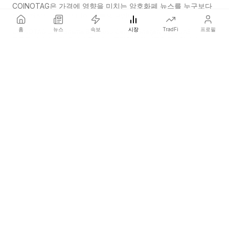
COINOTAG은 가격에 영향을 미치는 암호화폐 뉴스를 누구보다
먼저 전하는 독립 미디어 네트워크입니다.
홈
뉴스
속보
시장
TradFi
프로필
COINOTAG LLC · Shams Business Center, Sharjah, 839, UAE
등록된 미디어 조직; 우리의 콘텐츠는 공정한 편집 기준을 준수합니다.
플랫폼
뉴스
카테고리
암호화폐
TradFi
가이드
사이트맵
회사
회사 소개