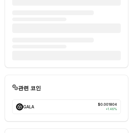
관련 코인
$0.001804
GALA
+
1.46
%