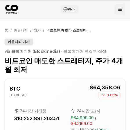
KR
홈
/
커뮤니티
/
기사
/
비트코인 매도한 스트래티지, 주가 4개월 최저
커뮤니티 기사
via
블록미디어 (Blockmedia)
·
블록미디어 편집부
작성
비트코인 매도한 스트래티지, 주가 4개
월 최저
$64,358.06
BTC
BTC
/USDT
-0.65%
24시간 거래량
24시간 고/저
$64,999.00
/
$10,252,891,263.51
$64,166.00
차이:
$833.00
(
1.30%
)