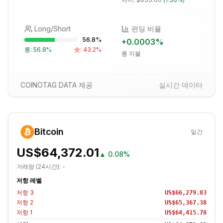
Long/Short
펀딩 비율
56.8
%
+
0.0003
%
롱:
56.8
%
숏:
43.2
%
롱 지불
COINOTAG DATA 제공
실시간 데이터
Bitcoin
일간
US$64,372.01
▲
0.08%
거래량 (24시간):
-
저항 레벨
저항
3
US$66,279.83
저항
2
US$65,367.38
저항
1
US$64,415.78