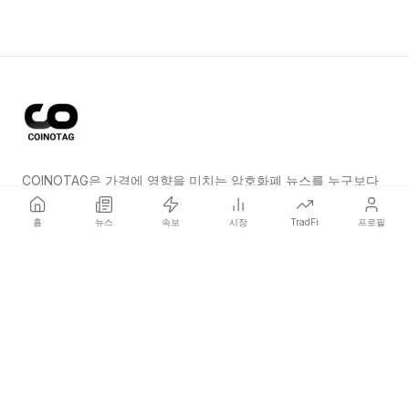
COINOTAG은 가격에 영향을 미치는 암호화폐 뉴스를 누구보다
먼저 전하는 독립 미디어 네트워크입니다.
홈
뉴스
속보
시장
TradFi
프로필
COINOTAG LLC · Shams Business Center, Sharjah, 839, UAE
등록된 미디어 조직; 우리의 콘텐츠는 공정한 편집 기준을 준수합니다.
플랫폼
뉴스
카테고리
암호화폐