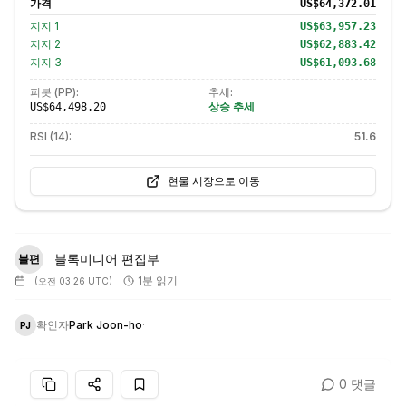
가격
US$64,372.01
지지
1
US$63,957.23
지지
2
US$62,883.42
지지
3
US$61,093.68
피봇 (PP):
추세:
상승 추세
US$64,498.20
RSI (14):
51.6
현물 시장으로 이동
블록미디어 편집부
블편
1분 읽기
(
오전 03:26 UTC
)
확인자
Park Joon-ho
·
PJ
0 댓글