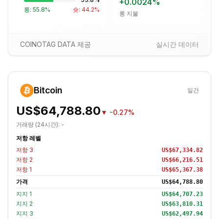
+
0.0024
%
롱:
55.8
%
숏:
44.2
%
롱 지불
COINOTAG DATA 제공
실시간 데이터
Bitcoin
일간
US$64,788.80
▼
-0.27%
거래량 (24시간):
-
저항 레벨
저항
3
US$67,334.82
저항
2
US$66,216.51
저항
1
US$65,367.38
가격
US$64,788.80
지지
1
US$64,707.23
지지
2
US$63,810.31
지지
3
US$62,497.94