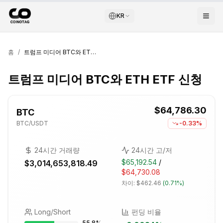
KR
홈
/
트럼프 미디어 BTC와 ETH ETF 신청
트럼프 미디어 BTC와 ETH ETF 신청
$64,786.30
BTC
BTC
/USDT
-0.33%
24시간 거래량
24시간 고/저
$65,192.54
/
$3,014,653,818.49
$64,730.08
차이:
$462.46
(
0.71%
)
Long/Short
펀딩 비율
55.8
%