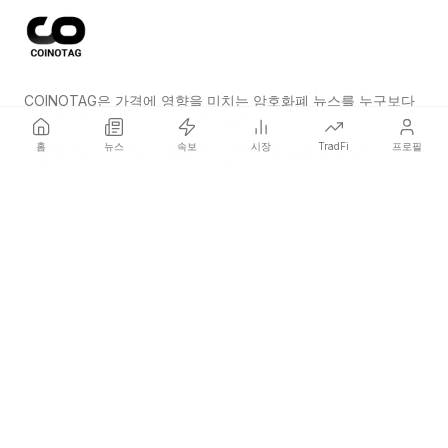
COINOTAG은 가격에 영향을 미치는 암호화폐 뉴스를 누구보다
먼저 전하는 독립 미디어 네트워크입니다.
홈
뉴스
속보
시장
TradFi
프로필
COINOTAG LLC · Shams Business Center, Sharjah, 839, UAE
등록된 미디어 조직; 우리의 콘텐츠는 공정한 편집 기준을 준수합니다.
플랫폼
뉴스
카테고리
암호화폐
TradFi
가이드
사이트맵