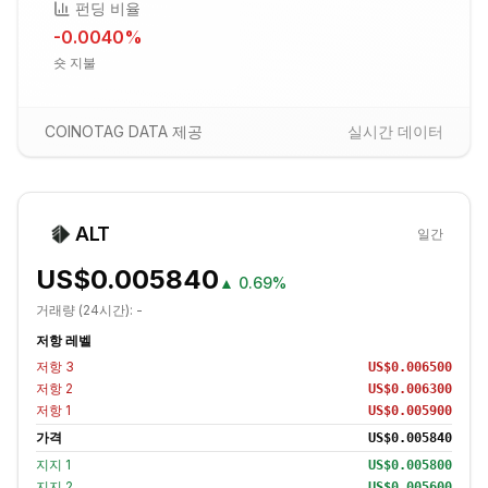
펀딩 비율
-0.0040
%
숏 지불
COINOTAG DATA 제공
실시간 데이터
ALT
일간
US$0.005840
▲
0.69%
거래량 (24시간):
-
저항 레벨
저항
3
US$0.006500
저항
2
US$0.006300
저항
1
US$0.005900
가격
US$0.005840
지지
1
US$0.005800
지지
2
US$0.005600