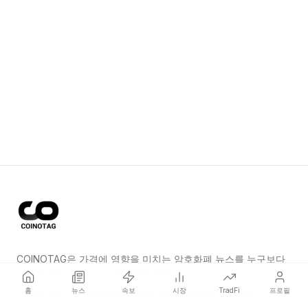
COINOTAG은 가격에 영향을 미치는 암호화폐 뉴스를 누구보다
먼저 전하는 독립 미디어 네트워크입니다.
홈
뉴스
속보
시장
TradFi
프로필
COINOTAG LLC · Shams Business Center, Sharjah, 839, UAE
등록된 미디어 조직; 우리의 콘텐츠는 공정한 편집 기준을 준수합니다.