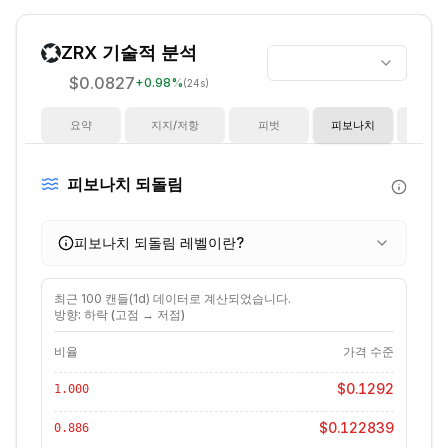
ZRX
기술적 분석
$0.0827
+
0.98
%
(24s)
요약
지지/저항
피벗
피보나치
지
피보나치 되돌림
피보나치 되돌림 레벨이란?
최근
100
캔들(
1d
) 데이터로 계산되었습니다.
방향: 하락 (고점 → 저점)
비율
가격 수준
$0.1292
1.000
$0.122839
0.886