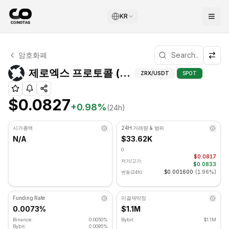
KR
제로엑스 프로토콜 기술적 분석
암호화폐
제로엑스 프로토콜 현재 $0.0827에 거래되고 있습니다. RSI 지
제로
제로엑스 프로토콜 (ZRX) 피보나치 레벨
ZRX
/USDT
SPOT
$0.0827
+
0.98
%
(24h)
시가총액
24H 거래량 & 범위
N/A
$33.62K
0
$0.0817
저가/고가:
$0.0833
$0.001600
(
1.96%
)
변동(24h):
Funding Rate
미결제약정
0.0073%
$1.1M
Binance:
0.0050%
Bybit:
$1.1M
Bybit:
0.0095%