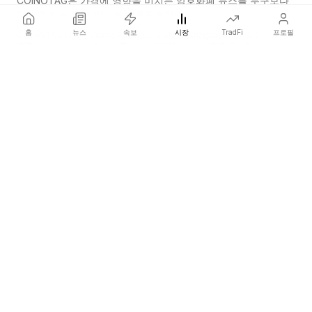
COINOTAG은 가격에 영향을 미치는 암호화폐 뉴스를 누구보다
먼저 전하는 독립 미디어 네트워크입니다.
홈
뉴스
속보
시장
TradFi
프로필
COINOTAG LLC · Shams Business Center, Sharjah, 839, UAE
등록된 미디어 조직; 우리의 콘텐츠는 공정한 편집 기준을 준수합니다.
플랫폼
뉴스
카테고리
암호화폐
TradFi
가이드
사이트맵
회사
회사 소개
학술 인용