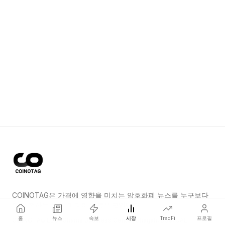
COINOTAG은 가격에 영향을 미치는 암호화폐 뉴스를 누구보다
먼저 전하는 독립 미디어 네트워크입니다.
홈
뉴스
속보
시장
TradFi
프로필
COINOTAG LLC · Shams Business Center, Sharjah, 839, UAE