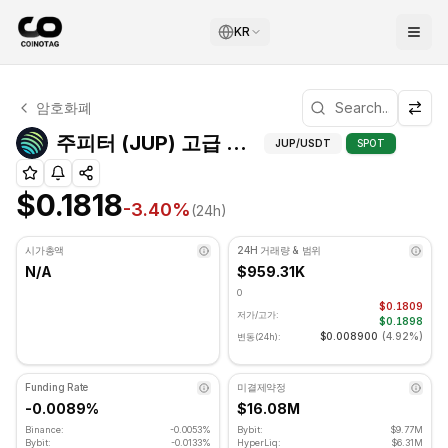
KR
주피터 기술적 분석
암호화폐
주피터 현재 $0.1818에 거래되고 있습니다. RSI 지표는 37.
주피터 (JUP) 고급 지
주피터 (JUP) 고급 지표
JUP
/USDT
SPOT
$0.1818
-3.40
%
(24h)
시가총액
24H 거래량 & 범위
N/A
$959.31K
0
$0.1809
저가/고가:
$0.1898
$0.008900
(
4.92%
)
변동(24h):
Funding Rate
미결제약정
-0.0089%
$16.08M
Binance:
-0.0053%
Bybit:
$9.77M
Bybit:
-0.0133%
HyperLiq:
$6.31M