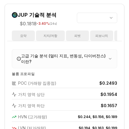
JUP
기술적 분석
$0.1818
-3.40
%
(24s)
요약
지지/저항
피벗
피보나치
지
고급 기술 분석 (멀티 지표, 변동성, 다이버전스)
이란?
볼륨 프로파일
POC (거래량 집중점)
$0.2493
가치 영역 상단
$0.1954
가치 영역 하단
$0.1657
HVN (고거래량)
$0.244, $0.156, $0.189
LVN (저거래량)
$0.194, $0.163, $0.199