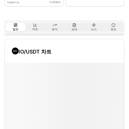
HyperLiq:
-0.0034%
일반
차트
분석
상세
뉴스
정보
IO
/USDT 차트