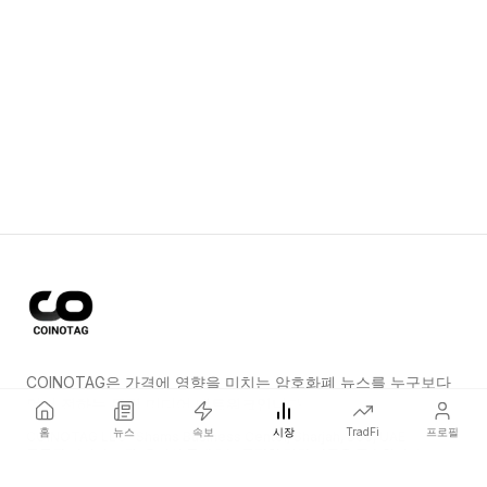
COINOTAG은 가격에 영향을 미치는 암호화폐 뉴스를 누구보다
먼저 전하는 독립 미디어 네트워크입니다.
홈
뉴스
속보
시장
TradFi
프로필
COINOTAG LLC · Shams Business Center, Sharjah, 839, UAE
등록된 미디어 조직; 우리의 콘텐츠는 공정한 편집 기준을 준수합니다.