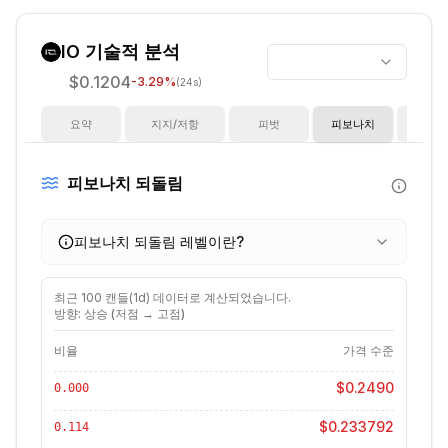
IO
기술적 분석
$0.1204
-3.29
%
(24s)
요약
지지/저항
피벗
피보나치
지
피보나치 되돌림
피보나치 되돌림 레벨이란?
최근
100
캔들(
1d
) 데이터로 계산되었습니다.
방향: 상승 (저점 → 고점)
비율
가격 수준
$0.2490
0.000
$0.233792
0.114