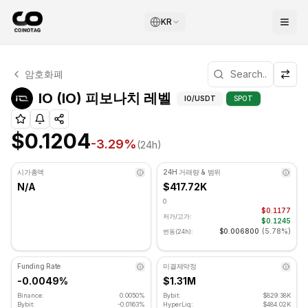
KR
IO 기술적 분석
암호화폐
IO 현재 $0.1204에 거래되고 있습니다. RSI 지표는 31.94
IO (IO) 피보나치 레벨 
IO (IO) 피보나치 레벨
IO
/USDT
SPOT
$0.1204
-3.29
%
(24h)
시가총액
24H 거래량 & 범위
N/A
$417.72K
0
$0.1177
저가/고가:
$0.1245
$0.006800
(
5.78%
)
변동(24h):
Funding Rate
미결제약정
-0.0049%
$1.31M
Binance:
0.0050%
Bybit:
$829.38K
Bybit:
-0.0163%
HyperLiq:
$484.02K