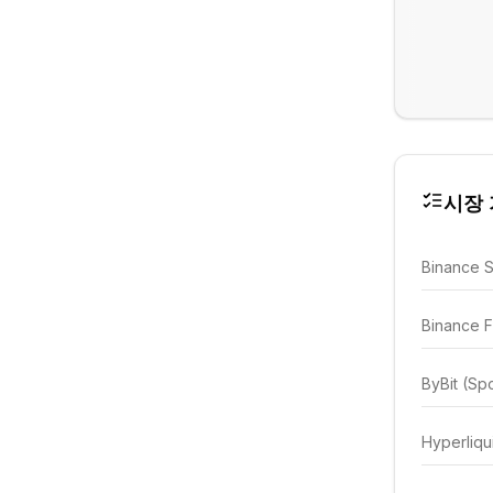
시장 가
Binance 
Binance F
ByBit (Sp
Hyperliqu