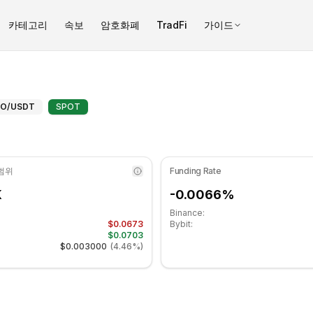
카테고리
속보
암호화폐
TradFi
가이드
3.09 수준입니다 중립 구간에 있습니다. 일간 추세는 상승세입니다. 주
LO (HOLO) 고급 지표 - COINOT
LO
/USDT
SPOT
 범위
Funding Rate
K
-0.0066%
Binance:
$0.0673
Bybit:
$0.0703
$0.003000
(
4.46%
)