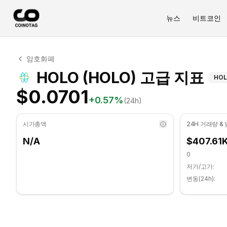
뉴스
비트코인
HOLO 기술적 분석
암호화폐
HOLO 현재 $0.0701에 거래되고 있습니다. RSI 지표는 5
HO
HOLO (HOLO) 고급 지표
HO
$0.0701
+
0.57
%
(24h)
시가총액
24H 거래량 &
N/A
$407.61
0
저가/고가:
변동(24h):