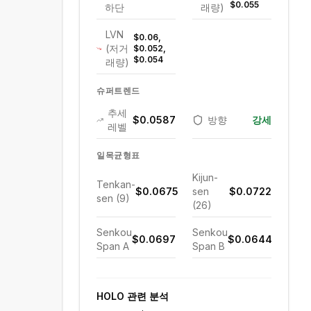
$0.055
하단
래량)
LVN
$0.06,
(저거
$0.052,
$0.054
래량)
슈퍼트렌드
추세
$0.0587
방향
강세
레벨
일목균형표
Kijun-
Tenkan-
$0.0675
sen
$0.0722
sen (9)
(26)
Senkou
Senkou
$0.0697
$0.0644
Span A
Span B
HOLO
관련 분석