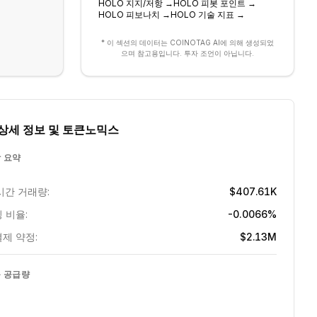
HOLO
지지/저항
→
HOLO
피봇 포인트
→
HOLO
피보나치
→
HOLO
기술 지표
→
* 이 섹션의 데이터는 COINOTAG AI에 의해 생성되었
으며 참고용입니다. 투자 조언이 아닙니다.
상세 정보 및 토큰노믹스
 요약
시간 거래량:
$407.61K
 비율:
-0.0066%
제 약정:
$2.13M
 공급량