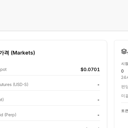
격 (Markets)
시장
$0.0701
Spot
0
24
-
utures (USD-S)
펀딩
미결
-
ot)
토큰
-
id (Perp)