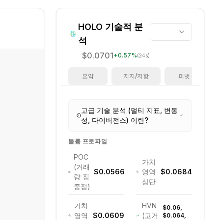
HOLO
기술적 분
석
$0.0701
+
0.57
%
(24s)
요약
지지/저항
피벗
고급 기술 분석 (멀티 지표, 변동
성, 다이버전스) 이란?
볼륨 프로파일
POC
가치
(거래
$0.0566
영역
$0.0684
량 집
상단
중점)
가치
HVN
$0.06,
영역
$0.0609
(고거
$0.064,