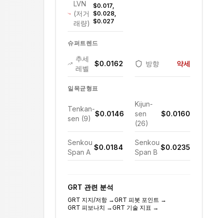
LVN
$0.017,
(저거
$0.028,
$0.027
래량)
슈퍼트렌드
추세
$0.0162
방향
약세
레벨
일목균형표
Kijun-
Tenkan-
$0.0146
sen
$0.0160
sen (9)
(26)
Senkou
Senkou
$0.0184
$0.0235
Span A
Span B
GRT
관련 분석
GRT
지지/저항
→
GRT
피봇 포인트
→
GRT
피보나치
→
GRT
기술 지표
→