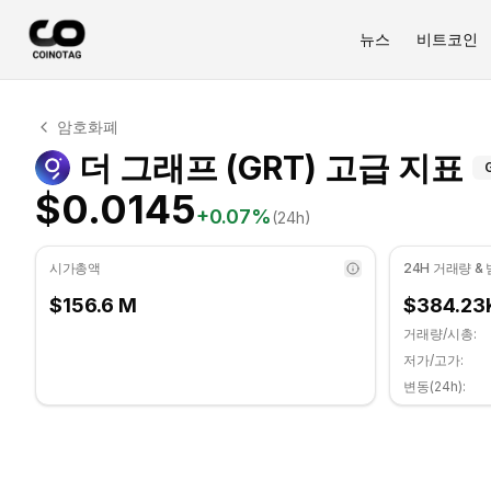
뉴스
비트코인
더 그래프 기술적 분석
암호화폐
더 그래프 현재 $0.0145에 거래되고 있습니다. RSI 지표는 
더
더 그래프 (GRT) 고급 지표
$0.0145
+
0.07
%
(24h)
시가총액
24H 거래량 &
$156.6 M
$384.23
거래량/시총:
저가/고가:
변동(24h):