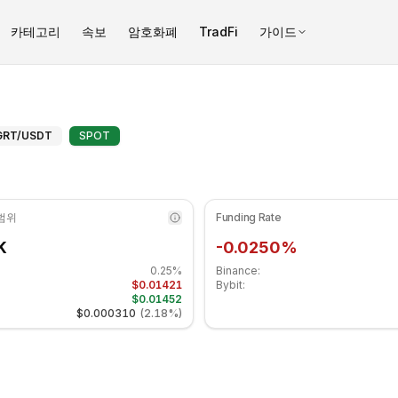
카테고리
속보
암호화폐
TradFi
가이드
32.36 수준입니다 중립 구간에 있습니다. 일간 추세는 하락세입니다. 
 그래프 (GRT) 고급 지표 - COIN
GRT
/USDT
SPOT
 범위
Funding Rate
K
-0.0250%
0.25%
Binance:
$0.01421
Bybit:
$0.01452
$0.000310
(
2.18%
)