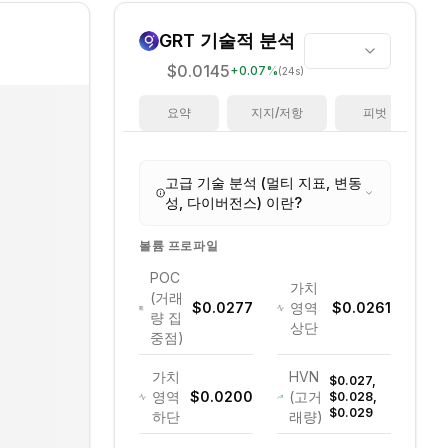
GRT
기술적 분석
$0.0145
+
0.07
%
(24s)
요약
지지/저항
피벗
고급 기술 분석 (멀티 지표, 변동
성, 다이버전스) 이란?
볼륨 프로파일
POC
가치
(거래
$0.0277
영역
$0.0261
량 집
상단
중점)
가치
HVN
$0.027,
영역
$0.0200
(고거
$0.028,
$0.029
하단
래량)