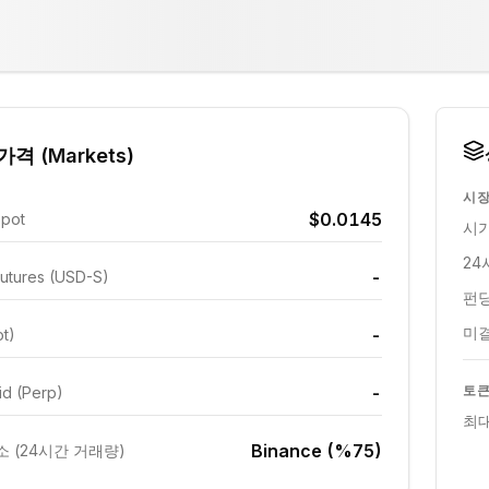
격 (Markets)
시장
$0.0145
Spot
시가
24
-
utures (USD-S)
펀딩
미결
-
ot)
-
토큰
id (Perp)
최대
Binance (%75)
 (24시간 거래량)