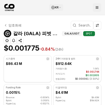
KR
갈라 기술적 분석
암호화폐
갈라 현재 $0.001775에 거래되고 있습니다. RSI 지표는 34.
갈라 (GALA) 피벗
갈라 (GALA) 피벗 포인트
GALA
/USDT
SPOT
$0.001775
-0.84
%
(24h)
시가총액
24H 거래량 & 범위
$86.43 M
$912.64K
거래량/시총:
1.04%
$0.001744
저가/고가:
$0.001805
$0.000061
(
3.50%
)
변동(24h):
Funding Rate
미결제약정
0.0015%
$4.61M
Binance:
-0.0034%
Bybit:
$4.43M
Bybit:
0.0100%
HyperLiq:
$184.62K
HyperLiq:
-0.0021%