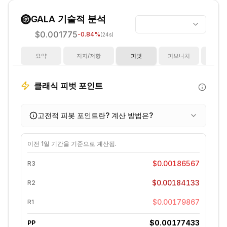
GALA
기술적 분석
$0.001775
-0.84
%
(24s)
요약
지지/저항
피벗
피보나치
지
클래식 피벗 포인트
고전적 피봇 포인트란? 계산 방법은?
이전
1일
기간을 기준으로 계산됨.
$0.00186567
R3
$0.00184133
R2
$0.00179867
R1
$0.00177433
PP