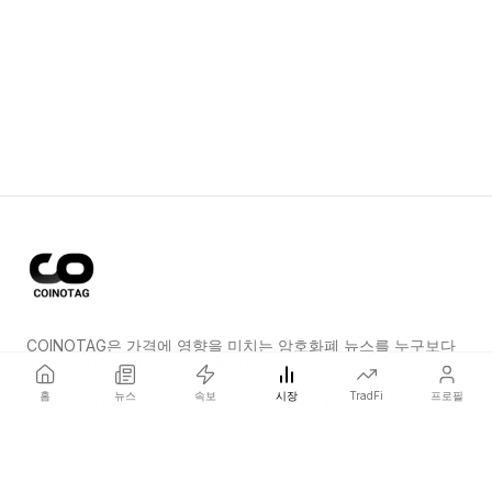
COINOTAG은 가격에 영향을 미치는 암호화폐 뉴스를 누구보다
먼저 전하는 독립 미디어 네트워크입니다.
홈
뉴스
속보
시장
TradFi
프로필
COINOTAG LLC · Shams Business Center, Sharjah, 839, UAE
등록된 미디어 조직; 우리의 콘텐츠는 공정한 편집 기준을 준수합니다.