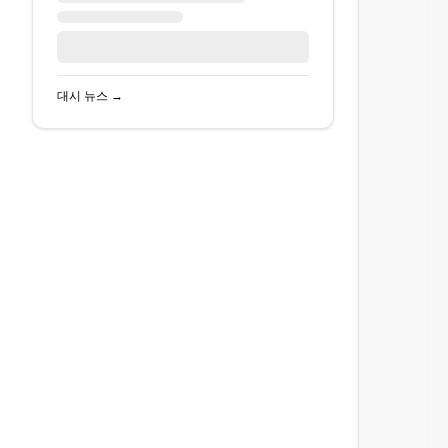
대시
뉴스 →