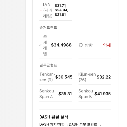
LVN
$31.71,
(저거
$34.84,
$31.81
래량)
슈퍼트렌드
추
세
$34.4988
방향
약세
레
벨
일목균형표
Tenkan-
Kijun-sen
$30.545
$32.22
sen (9)
(26)
Senkou
Senkou
$35.31
$41.935
Span A
Span B
DASH
관련 분석
DASH
지지/저항
→
DASH
피봇 포인트
→