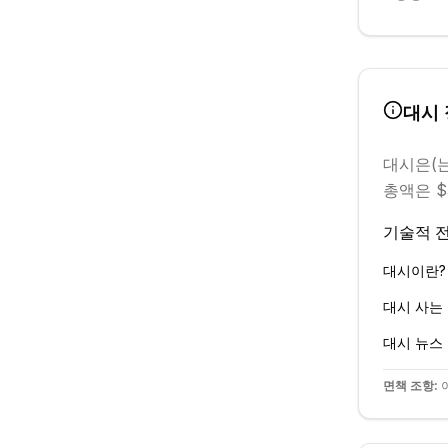
대시
대시
은(
총액은 $3
기술적 전
대시
이란?
대시
사는 
대시
뉴스
면책 조항:
이