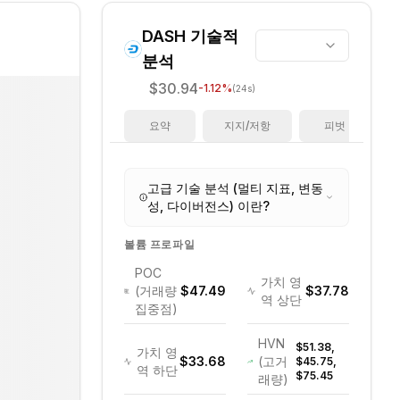
DASH
기술적
분석
$30.94
-1.12
%
(24s)
요약
지지/저항
피벗
고급 기술 분석 (멀티 지표, 변동
성, 다이버전스) 이란?
볼륨 프로파일
POC
가치 영
(거래량
$47.49
$37.78
역 상단
집중점)
HVN
$51.38,
가치 영
$33.68
(고거
$45.75,
역 하단
$75.45
래량)