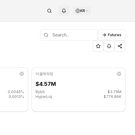
KR
Futures
지 수준: $30.5133, 저항 수준: $31.4533.
미결제약정
$4.57M
0.0046%
Bybit:
$3.79M
0.0013%
HyperLiq:
$776.86K