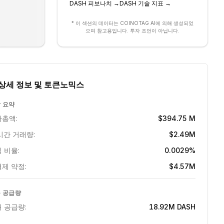
DASH
피보나치
→
DASH
기술 지표
→
* 이 섹션의 데이터는 COINOTAG AI에 의해 생성되었
으며 참고용입니다. 투자 조언이 아닙니다.
상세 정보 및 토큰노믹스
 요약
총액:
$394.75 M
시간 거래량:
$2.49M
 비율:
0.0029%
제 약정:
$4.57M
 공급량
 공급량:
18.92M
DASH