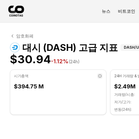
뉴스
비트코인
대시 기술적 분석
암호화폐
대시 현재 $30.94에 거래되고 있습니다. RSI 지표는 40.4
대시 
대시 (DASH) 고급 지표
DASH
/
$30.94
-1.12
%
(24h)
시가총액
24H 거래량 &
$394.75 M
$2.49M
거래량/시총:
저가/고가:
변동(24h):