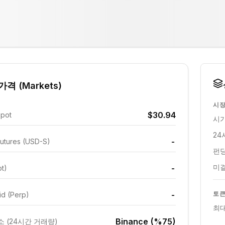
격 (Markets)
시장
$30.94
Spot
시가
24
-
utures (USD-S)
펀딩
미결
-
ot)
-
토큰
id (Perp)
최대
Binance (%75)
 (24시간 거래량)