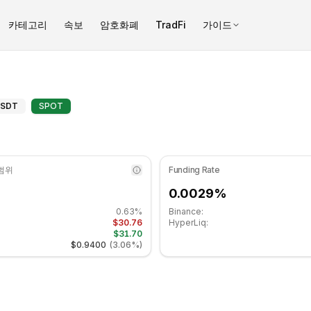
카테고리
속보
암호화폐
TradFi
가이드
3 수준입니다 중립 구간에 있습니다. 일간 추세는 하락세입니다. 주요 지
(DASH) 고급 지표 - COINOTAG
USDT
SPOT
 범위
Funding Rate
0.0029%
0.63%
Binance:
$30.76
HyperLiq:
$31.70
$0.9400
(
3.06%
)