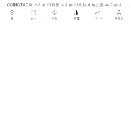
COINOTAG은 가격에 영향을 미치는 암호화폐 뉴스를 누구보다
먼저 전하는 독립 미디어 네트워크입니다.
홈
뉴스
속보
시장
TradFi
프로필
COINOTAG LLC · Shams Business Center, Sharjah, 839, UAE
등록된 미디어 조직; 우리의 콘텐츠는 공정한 편집 기준을 준수합니다.
플랫폼
뉴스
카테고리
암호화폐
TradFi
가이드
사이트맵
회사
회사 소개