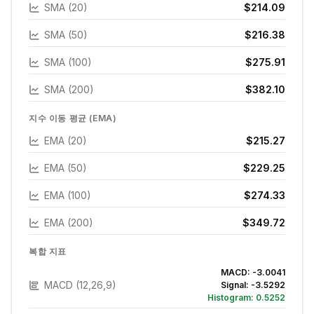
SMA (20)
$214.09
SMA (50)
$216.38
SMA (100)
$275.91
SMA (200)
$382.10
지수 이동 평균 (EMA)
EMA (20)
$215.27
EMA (50)
$229.25
EMA (100)
$274.33
EMA (200)
$349.72
복합 지표
MACD:
-3.0041
MACD (12,26,9)
Signal:
-3.5292
Histogram:
0.5252