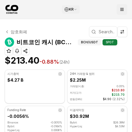
KR
비트코인 캐시 기술적 분석
암호화폐
비트코인 캐시 현재 $213.40에 거래되고 있습니다. RSI 지표는
비트코인 캐
비트코인 캐시 (BCH) 기술적 지표
BCH
/USDT
SPOT
$213.40
-0.88
%
(24h)
시가총액
24H 거래량 & 범위
$4.27 B
$2.25M
거래량/시총:
0.05%
$210.80
저가/고가:
$215.70
$4.90
(
2.32%
)
변동(24h):
Funding Rate
미결제약정
-0.0056%
$30.92M
Binance:
-0.0010%
Bybit:
$26.39M
Bybit:
-0.0164%
HyperLiq:
$4.53M
HyperLiq:
0.0006%