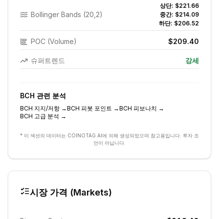
상단:
$221.66
Bollinger Bands (20,2)
중간:
$214.09
하단:
$206.52
POC (Volume)
$209.40
슈퍼트렌드
강세
BCH
관련 분석
BCH
지지/저항
→
BCH
피봇 포인트
→
BCH
피보나치
→
BCH
고급 분석
→
* 이 섹션의 데이터는 COINOTAG AI에 의해 생성되었으며 참고용입니다. 투자 조
언이 아닙니다.
시장 가격 (Markets)