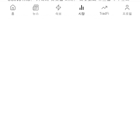
먼저 전하는 독립 미디어 네트워크입니다.
홈
뉴스
속보
시장
TradFi
프로필
COINOTAG LLC · Shams Business Center, Sharjah, 839, UAE
등록된 미디어 조직; 우리의 콘텐츠는 공정한 편집 기준을 준수합니다.
플랫폼
뉴스
카테고리
암호화폐
TradFi
가이드
사이트맵
회사
회사 소개
학술 인용