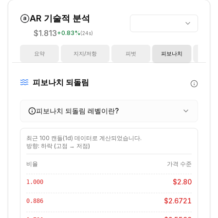
AR
기술적 분석
$1.813
+
0.83
%
(24s)
요약
지지/저항
피벗
피보나치
지
피보나치 되돌림
피보나치 되돌림 레벨이란?
최근
100
캔들(
1d
) 데이터로 계산되었습니다.
방향: 하락 (고점 → 저점)
비율
가격 수준
$2.80
1.000
$2.6721
0.886