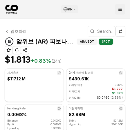
KR
알위브 기술적 분석
암호화폐
알위브 현재 $1.813에 거래되고 있습니다. RSI 지표는 47.3
알위브 (AR) 피보
알위브 (AR) 피보나치 레벨
AR
/USDT
SPOT
$1.813
+
0.83
%
(24h)
시가총액
24H 거래량 & 범위
$117.12 M
$439.61K
거래량/시총:
0.37%
$1.777
저가/고가:
$1.823
$0.0460
(
2.59%
)
변동(24h):
Funding Rate
미결제약정
0.0068%
$2.88M
Binance:
0.0100%
Bybit:
$2.12M
Bybit:
0.0090%
HyperLiq:
$764.05K
HyperLiq:
0.0013%