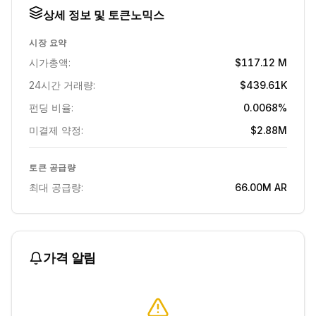
상세 정보 및 토큰노믹스
시장 요약
시가총액:
$117.12 M
24시간 거래량:
$439.61K
펀딩 비율:
0.0068%
미결제 약정:
$2.88M
토큰 공급량
최대 공급량:
66.00M
AR
가격 알림