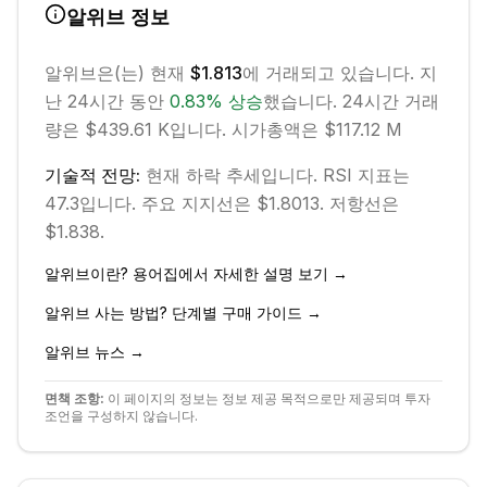
알위브
정보
알위브
은(는) 현재
$1.813
에 거래되고 있습니다. 지
난 24시간 동안
0.83
%
상승
했습니다.
24시간 거래
량은 $439.61 K입니다.
시가총액은 $117.12 M
기술적 전망:
현재
하락
추세입니다.
RSI 지표는
47.3입니다.
주요 지지선은 $1.8013.
저항선은
$1.838.
알위브
이란? 용어집에서 자세한 설명 보기 →
알위브
사는 방법? 단계별 구매 가이드 →
알위브
뉴스 →
면책 조항:
이 페이지의 정보는 정보 제공 목적으로만 제공되며 투자
조언을 구성하지 않습니다.