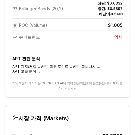
상단:
$0.6332
Bollinger Bands (20,2)
중간:
$0.5897
하단:
$0.5461
POC (Volume)
$1.005
슈퍼트렌드
약세
APT
관련 분석
APT
지지/저항
→
APT
피봇 포인트
→
APT
피보나치
→
APT
고급 분석
→
* 이 섹션의 데이터는 COINOTAG AI에 의해 생성되었으며 참고용입니다. 투자 조
언이 아닙니다.
시장 가격 (Markets)