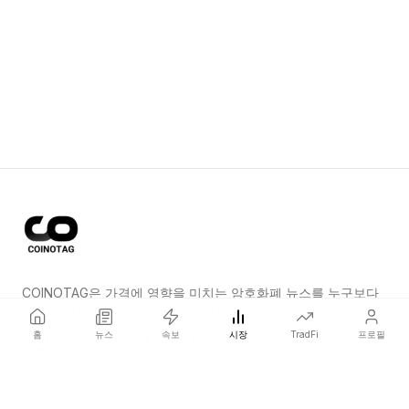
COINOTAG은 가격에 영향을 미치는 암호화폐 뉴스를 누구보다
먼저 전하는 독립 미디어 네트워크입니다.
홈
뉴스
속보
시장
TradFi
프로필
COINOTAG LLC · Shams Business Center, Sharjah, 839, UAE
등록된 미디어 조직; 우리의 콘텐츠는 공정한 편집 기준을 준수합니다.