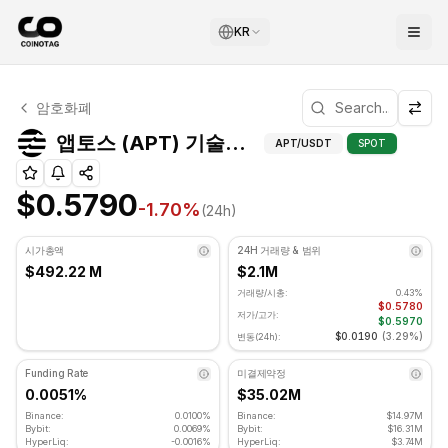
KR
앱토스 기술적 분석
암호화폐
앱토스 현재 $0.5790에 거래되고 있습니다. RSI 지표는 44.
앱토스 (APT) 기
앱토스 (APT) 기술적 지표
APT
/USDT
SPOT
$0.5790
-1.70
%
(24h)
시가총액
24H 거래량 & 범위
$492.22 M
$2.1M
거래량/시총:
0.43%
$0.5780
저가/고가:
$0.5970
$0.0190
(
3.29%
)
변동(24h):
Funding Rate
미결제약정
0.0051%
$35.02M
Binance:
0.0100%
Binance:
$14.97M
Bybit:
0.0069%
Bybit:
$16.31M
HyperLiq:
-0.0016%
HyperLiq:
$3.74M