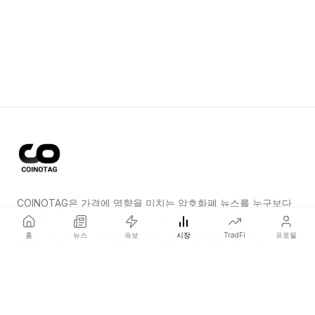
COINOTAG은 가격에 영향을 미치는 암호화폐 뉴스를 누구보다
먼저 전하는 독립 미디어 네트워크입니다.
홈
뉴스
속보
시장
TradFi
프로필
COINOTAG LLC · Shams Business Center, Sharjah, 839, UAE
등록된 미디어 조직; 우리의 콘텐츠는 공정한 편집 기준을 준수합니다.
플랫폼