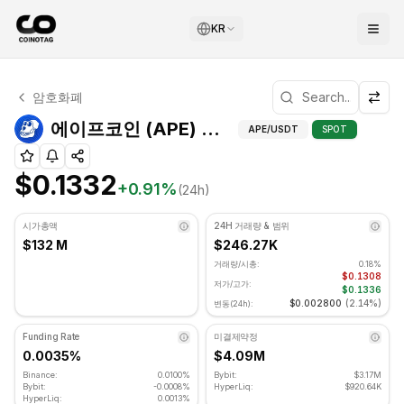
KR
에이프코인 기술적 분석
암호화폐
에이프코인 현재 $0.1332에 거래되고 있습니다. RSI 지표는 4
에이프코인 (A
에이프코인 (APE) 기술적 지표
APE
/USDT
SPOT
$0.1332
+
0.91
%
(24h)
시가총액
24H 거래량 & 범위
$132 M
$246.27K
거래량/시총:
0.18%
$0.1308
저가/고가:
$0.1336
$0.002800
(
2.14%
)
변동(24h):
Funding Rate
미결제약정
0.0035%
$4.09M
Binance:
0.0100%
Bybit:
$3.17M
Bybit:
-0.0008%
HyperLiq:
$920.64K
HyperLiq:
0.0013%