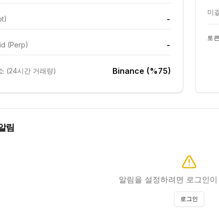
미결
-
ot)
토큰
-
id (Perp)
Binance (%75)
 (24시간 거래량)
알림
알림을 설정하려면 로그인이
로그인