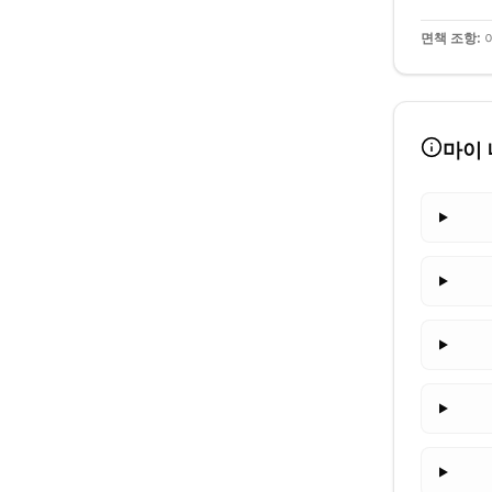
면책 조항:
이
마이