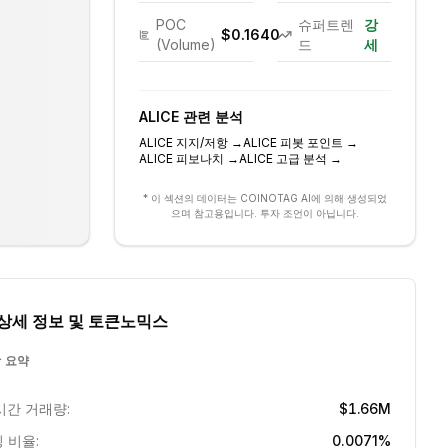
POC
슈퍼트렌
강
$0.1640
(Volume)
드
세
ALICE
관련 분석
ALICE
지지/저항
→
ALICE
피봇 포인트
→
ALICE
피보나치
→
ALICE
고급 분석
→
* 이 섹션의 데이터는 COINOTAG AI에 의해 생성되었
으며 참고용입니다. 투자 조언이 아닙니다.
상세 정보 및 토큰노믹스
 요약
시간 거래량:
$1.66M
 비율:
0.0071%