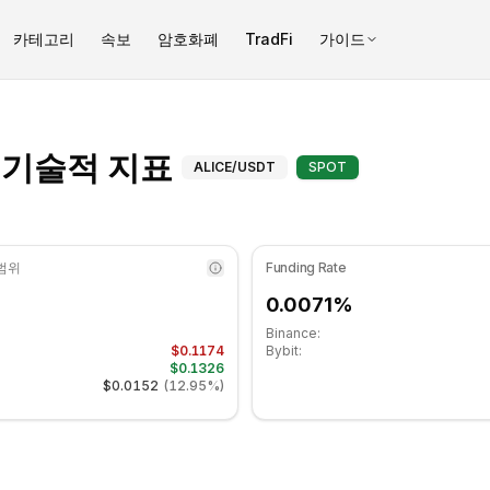
카테고리
속보
암호화폐
TradFi
가이드
 지표는 49.36 수준입니다 중립 구간에 있습니다. 일간 추세는 하락세
마이 네이버 앨리스 (AL
) 기술적 지표
ALICE
/USDT
SPOT
 범위
Funding Rate
0.0071%
Binance:
$0.1174
Bybit:
$0.1326
$0.0152
(
12.95%
)