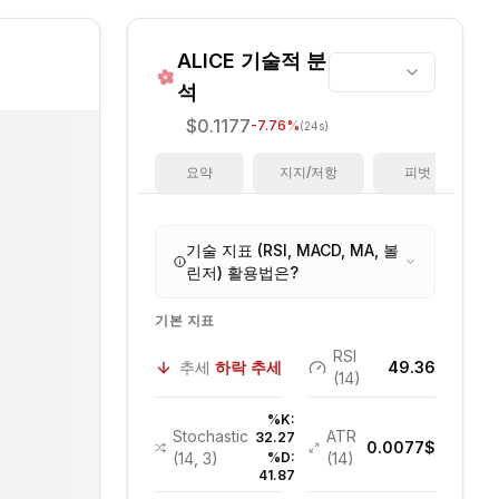
ALICE
기술적 분
석
$0.1177
-7.76
%
(24s)
요약
지지/저항
피벗
기술 지표 (RSI, MACD, MA, 볼
린저) 활용법은?
기본 지표
RSI
추세
하락 추세
49.36
(14)
%K:
Stochastic
ATR
32.27
0.0077
$
(14, 3)
%D:
(14)
41.87