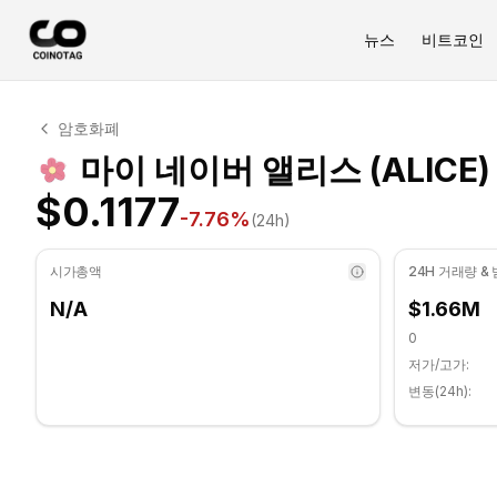
뉴스
비트코인
마이 네이버 앨리스 기술적 분석
암호화폐
마이 네이버 앨리스 현재 $0.1177에 거래되고 있습니다. RSI
마이 네이버 앨리스 (ALICE
$0.1177
-7.76
%
(24h)
시가총액
24H 거래량 &
N/A
$1.66M
0
저가/고가:
변동(24h):