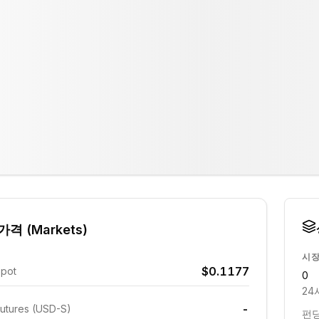
격 (Markets)
시장
$0.1177
Spot
0
24
-
utures (USD-S)
펀딩