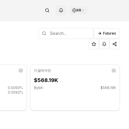
KR
Futures
입니다. 주요 지지 수준: $0.113067, 저항 수준: $0.1282
ICE) 기술적 지표 - COINOTAG
미결제약정
$568.19K
0.0050%
Bybit:
$568.19K
0.0092%