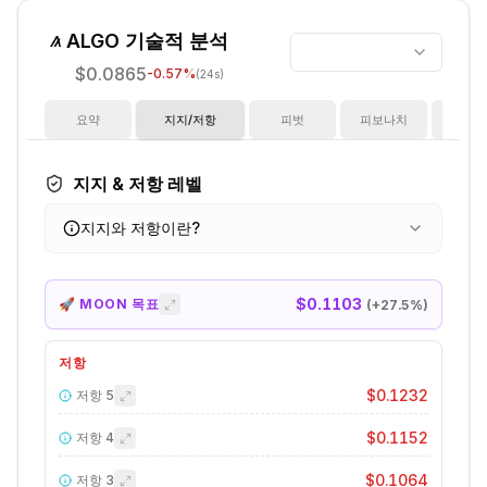
ALGO
기술적 분석
$0.0865
-0.57
%
(24s)
요약
지지/저항
피벗
피보나치
지
지지 & 저항 레벨
지지와 저항이란?
$0.1103
🚀 MOON 목표
(+
27.5
%)
저항
$0.1232
저항
5
$0.1152
저항
4
$0.1064
저항
3