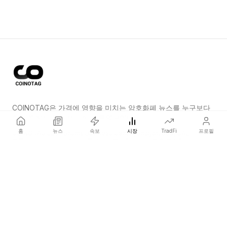
COINOTAG은 가격에 영향을 미치는 암호화폐 뉴스를 누구보다
먼저 전하는 독립 미디어 네트워크입니다.
홈
뉴스
속보
시장
TradFi
프로필
COINOTAG LLC · Shams Business Center, Sharjah, 839, UAE
등록된 미디어 조직; 우리의 콘텐츠는 공정한 편집 기준을 준수합니다.
플랫폼
뉴스
카테고리