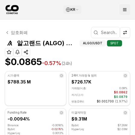
KR
알고랜드 기술적 분석
암호화폐
알고랜드 현재 $0.0865에 거래되고 있습니다. RSI 지표는 52
알고랜드 
알고랜드 (ALGO) 지지 및 저항 레벨
ALGO
/USDT
SPOT
$0.0865
-0.57
%
(24h)
시가총액
24H 거래량 & 범위
$788.35 M
$726.17K
거래량/시총:
0.09%
$0.0862
저가/고가:
$0.0879
$0.001700
(
1.97%
)
변동(24h):
Funding Rate
미결제약정
-0.0094%
$9.31M
Binance:
-0.0016%
Bybit:
$7.28M
Bybit:
-0.0278%
HyperLiq:
$2.03M
HyperLiq:
0.0013%