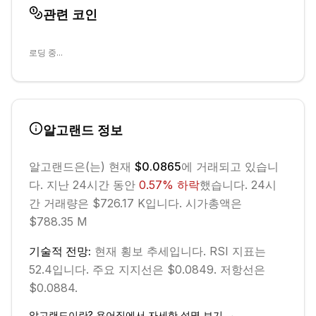
관련 코인
로딩 중...
알고랜드
정보
알고랜드
은(는) 현재
$0.0865
에 거래되고 있습니
다. 지난 24시간 동안
0.57
%
하락
했습니다.
24시
간 거래량은 $726.17 K입니다.
시가총액은
$788.35 M
기술적 전망:
현재
횡보
추세입니다.
RSI 지표는
52.4입니다.
주요 지지선은 $0.0849.
저항선은
$0.0884.
알고랜드
이란? 용어집에서 자세한 설명 보기 →