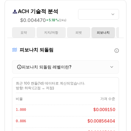
ACH
기술적 분석
$0.004470
+
5.18
%
(24s)
요약
지지/저항
피벗
피보나치
지
피보나치 되돌림
피보나치 되돌림 레벨이란?
최근
100
캔들(
1d
) 데이터로 계산되었습니다.
방향: 하락 (고점 → 저점)
비율
가격 수준
$0.009150
1.000
$0.00856404
0.886