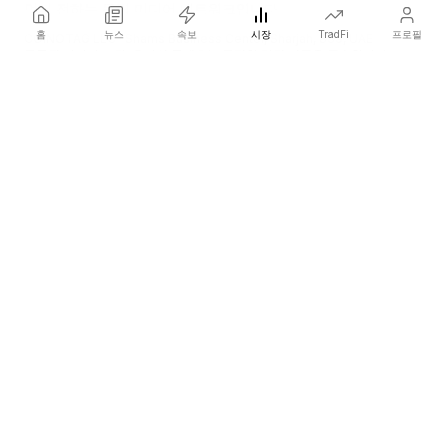
먼저 전하는 독립 미디어 네트워크입니다.
홈
뉴스
속보
시장
TradFi
프로필
COINOTAG LLC · Shams Business Center, Sharjah, 839, UAE
등록된 미디어 조직; 우리의 콘텐츠는 공정한 편집 기준을 준수합니다.
플랫폼
뉴스
카테고리
암호화폐
TradFi
가이드
사이트맵
회사
회사 소개
학술 인용