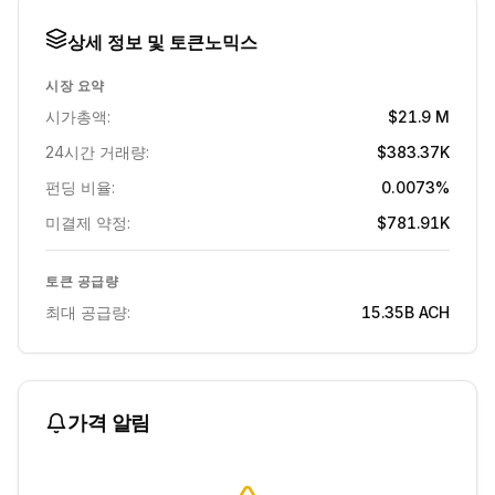
상세 정보 및 토큰노믹스
시장 요약
시가총액:
$21.9 M
24시간 거래량:
$383.37K
펀딩 비율:
0.0073%
미결제 약정:
$781.91K
토큰 공급량
최대 공급량:
15.35B
ACH
가격 알림