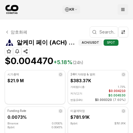
KR
알케미 페이 기술적 분석
암호화폐
알케미 페이 현재 $0.004470에 거래되고 있습니다. RSI 지표는
알케미 페이
알케미 페이 (ACH) 피보나치 레벨
ACH
/USDT
SPOT
$0.004470
+
5.18
%
(24h)
시가총액
24H 거래량 & 범위
$21.9 M
$383.37K
거래량/시총:
1.73%
$0.004210
저가/고가:
$0.004530
$0.000320
(
7.60%
)
변동(24h):
Funding Rate
미결제약정
0.0073%
$781.91K
Binance:
0.0100%
Bybit:
$781.91K
Bybit:
0.0045%