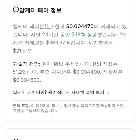
알케미 페이
정보
알케미 페이
은(는) 현재
$0.004470
에 거래되고 있
습니다. 지난 24시간 동안
5.18
%
상승
했습니다.
24
시간 거래량은 $383.37 K입니다.
시가총액은
$21.9 M
기술적 전망:
현재
횡보
추세입니다.
RSI 지표는
51.2입니다.
주요 지지선은 $0.004400.
저항선은
$0.004600.
알케미 페이
이란? 용어집에서 자세한 설명 보기 →
면책 조항:
이 페이지의 정보는 정보 제공 목적으로만 제공되며 투자
조언을 구성하지 않습니다.