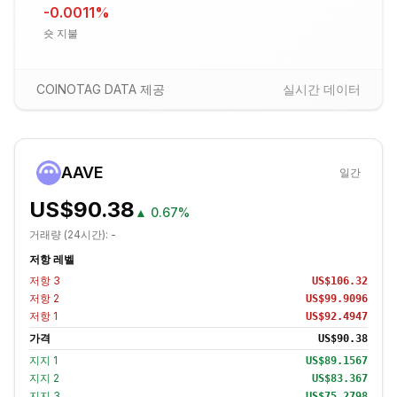
-0.0011
%
숏 지불
COINOTAG DATA 제공
실시간 데이터
AAVE
일간
US$90.38
▲
0.67%
거래량 (24시간):
-
저항 레벨
저항
3
US$106.32
저항
2
US$99.9096
저항
1
US$92.4947
가격
US$90.38
지지
1
US$89.1567
지지
2
US$83.367
지지
3
US$75.2798