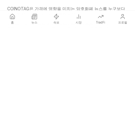
COINOTAG은 가격에 영향을 미치는 암호화폐 뉴스를 누구보다
먼저 전하는 독립 미디어 네트워크입니다.
홈
뉴스
속보
시장
TradFi
프로필
COINOTAG LLC · Shams Business Center, Sharjah, 839, UAE
등록된 미디어 조직; 우리의 콘텐츠는 공정한 편집 기준을 준수합니다.
플랫폼
뉴스
카테고리
암호화폐
TradFi
가이드
사이트맵
회사
회사 소개