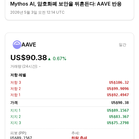
Mythos AI, 암호화폐 보안을 뒤흔든다: AAVE 반응
2026년 5월 3일 오전 12:14 UTC
AAVE
일간
US$90.38
▲
0.67%
거래량 (24시간):
-
저항 레벨
저항
3
US$106.32
저항
2
US$99.9096
저항
1
US$92.4947
가격
US$90.38
지지
1
US$89.1567
지지
2
US$83.367
지지
3
US$75.2798
피봇 (PP):
추세:
하락 추세
US$89.1567