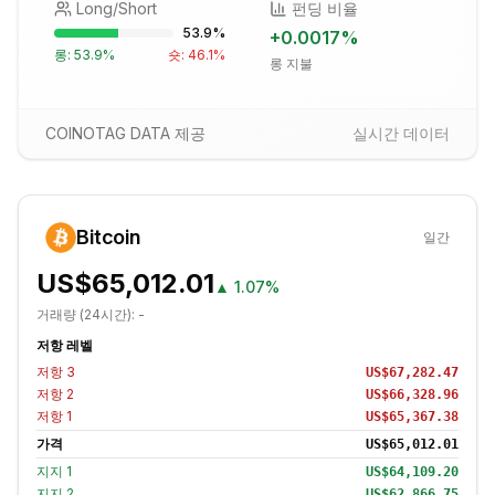
Long/Short
펀딩 비율
53.9
%
+
0.0017
%
롱:
53.9
%
숏:
46.1
%
롱 지불
COINOTAG DATA 제공
실시간 데이터
Bitcoin
일간
US$65,012.01
▲
1.07%
거래량 (24시간):
-
저항 레벨
저항
3
US$67,282.47
저항
2
US$66,328.96
저항
1
US$65,367.38
가격
US$65,012.01
지지
1
US$64,109.20
지지
2
US$62,866.75