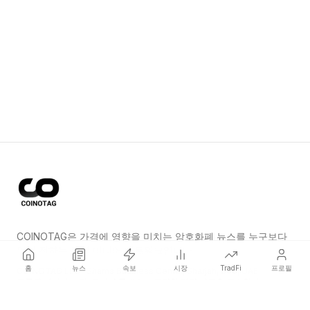
COINOTAG은 가격에 영향을 미치는 암호화폐 뉴스를 누구보다
먼저 전하는 독립 미디어 네트워크입니다.
홈
뉴스
속보
시장
TradFi
프로필
COINOTAG LLC · Shams Business Center, Sharjah, 839, UAE
등록된 미디어 조직; 우리의 콘텐츠는 공정한 편집 기준을 준수합니다.