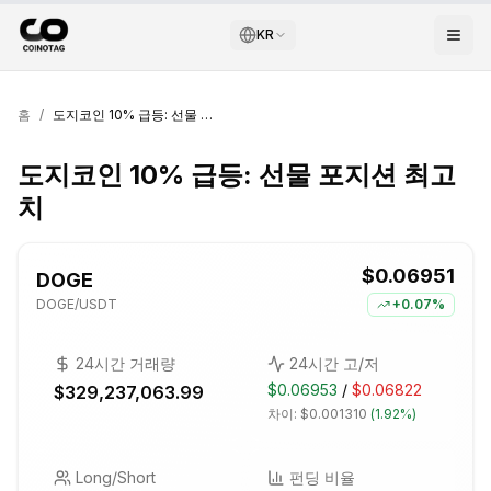
KR
홈
/
도지코인 10% 급등: 선물 포지션 최고치
도지코인 10% 급등: 선물 포지션 최고
치
$0.06951
DOGE
DOGE
/USDT
+
0.07%
24시간 거래량
24시간 고/저
$0.06953
/
$0.06822
$329,237,063.99
차이:
$0.001310
(
1.92%
)
Long/Short
펀딩 비율