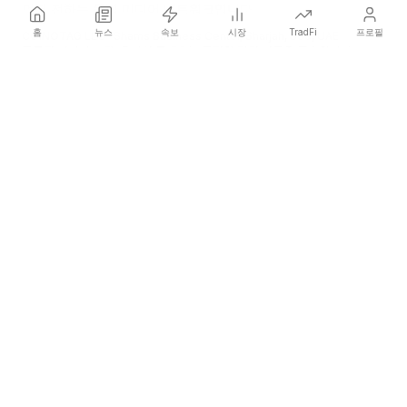
먼저 전하는 독립 미디어 네트워크입니다.
홈
뉴스
속보
시장
TradFi
프로필
COINOTAG LLC · Shams Business Center, Sharjah, 839, UAE
등록된 미디어 조직; 우리의 콘텐츠는 공정한 편집 기준을 준수합니다.
플랫폼
뉴스
카테고리
암호화폐
TradFi
가이드
사이트맵
회사
회사 소개
학술 인용