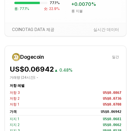
77.1
%
+
0.0070
%
롱:
77.1
%
숏:
22.9
%
롱 지불
COINOTAG DATA 제공
실시간 데이터
Dogecoin
일간
US$0.06942
▲
0.48%
거래량 (24시간):
-
저항 레벨
저항
3
US$0.0867
저항
2
US$0.0736
저항
1
US$0.0708
가격
US$0.06942
지지
1
US$0.0681
지지
2
US$0.0662
지지
3
US$0.0538