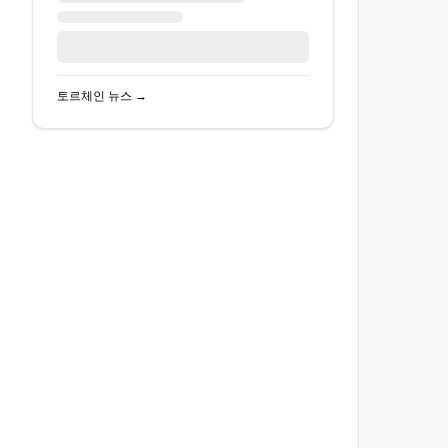
토르체인
뉴스 →