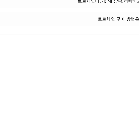
토르체인이(가) 왜 상승/하락하
토르체인 구매 방법은