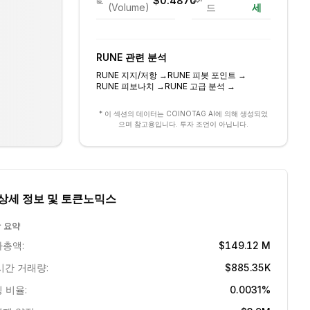
$0.4870
(Volume)
드
세
RUNE
관련 분석
RUNE
지지/저항
→
RUNE
피봇 포인트
→
RUNE
피보나치
→
RUNE
고급 분석
→
* 이 섹션의 데이터는 COINOTAG AI에 의해 생성되었
으며 참고용입니다. 투자 조언이 아닙니다.
상세 정보 및 토큰노믹스
 요약
총액:
$149.12 M
시간 거래량:
$885.35K
 비율:
0.0031%