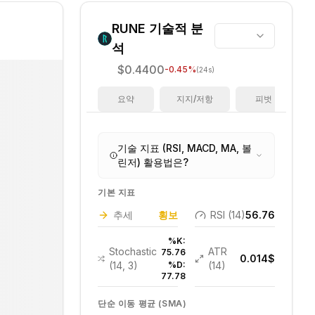
RUNE
기술적 분
석
$0.4400
-0.45
%
(24s)
요약
지지/저항
피벗
기술 지표 (RSI, MACD, MA, 볼
린저) 활용법은?
기본 지표
추세
횡보
RSI (14)
56.76
%K:
Stochastic
ATR
75.76
0.014
$
(14, 3)
%D:
(14)
77.78
단순 이동 평균 (SMA)