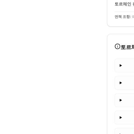
토르체인
면책 조항:
이
토르