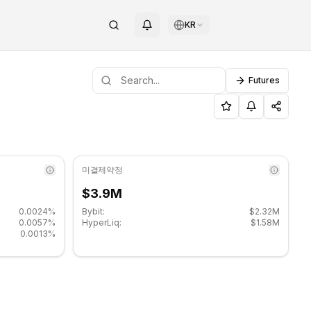
KR
Futures
주요 지지 수준: $0.437333, 저항 수준: $0.447333.
COINOTAG
미결제약정
$3.9M
0.0024%
Bybit:
$2.32M
0.0057%
HyperLiq:
$1.58M
0.0013%