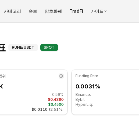
카테고리
속보
암호화폐
TradFi
가이드
6.76 수준입니다 중립 구간에 있습니다. 일간 추세는 횡보 중입니다. 
토르체인 (RUNE) 기술적 지표 - 
표
RUNE
/USDT
SPOT
 범위
Funding Rate
K
0.0031%
0.59%
Binance:
$0.4390
Bybit:
$0.4500
HyperLiq:
$0.0110
(
2.51%
)