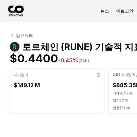
뉴스
비트코인
토르체인 기술적 분석
암호화폐
토르체인 현재 $0.4400에 거래되고 있습니다. RSI 지표는 5
토르체인 (RUNE) 기술적 지
$0.4400
-0.45
%
(24h)
시가총액
24H 거래량 &
$149.12 M
$885.35
거래량/시총:
저가/고가:
변동(24h):