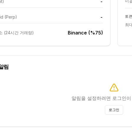
미결
-
ot)
-
토큰
id (Perp)
최대
Binance (%75)
 (24시간 거래량)
알림
알림을 설정하려면 로그인이
로그인