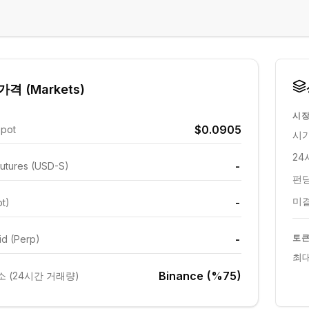
격 (Markets)
시장
$0.0905
Spot
시가
24
-
utures (USD-S)
펀딩
미결
-
ot)
-
토큰
id (Perp)
최대
Binance (%75)
 (24시간 거래량)