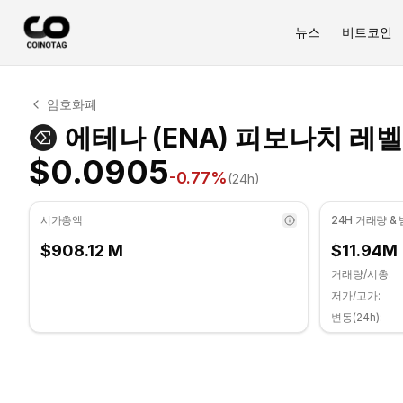
뉴스
비트코인
에테나 기술적 분석
암호화폐
에테나 현재 $0.0905에 거래되고 있습니다. RSI 지표는 59
에테나 (ENA) 피보나치 레벨
$0.0905
-0.77
%
(24h)
시가총액
24H 거래량 &
$908.12 M
$11.94M
거래량/시총:
저가/고가:
변동(24h):