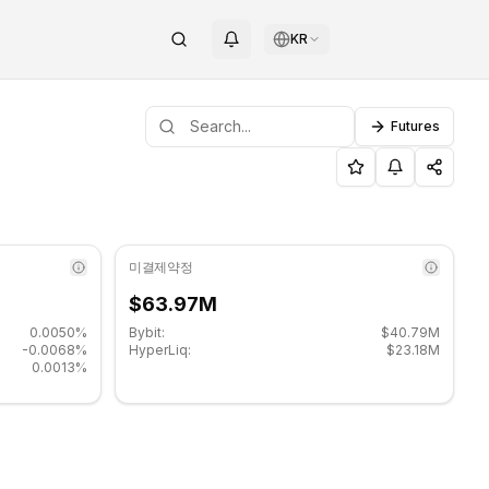
KR
Futures
 지지 수준: $0.090033, 저항 수준: $0.094433.
INOTAG
미결제약정
$63.97M
0.0050%
Bybit:
$40.79M
-0.0068%
HyperLiq:
$23.18M
0.0013%