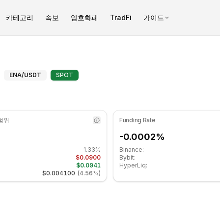
카테고리
속보
암호화폐
TradFi
가이드
.14 수준입니다 중립 구간에 있습니다. 일간 추세는 상승세입니다. 주요
에테나 (ENA) 피보나치 레벨 - CO
ENA
/USDT
SPOT
 범위
Funding Rate
-0.0002%
1.33%
Binance:
$0.0900
Bybit:
$0.0941
HyperLiq:
$0.004100
(
4.56%
)