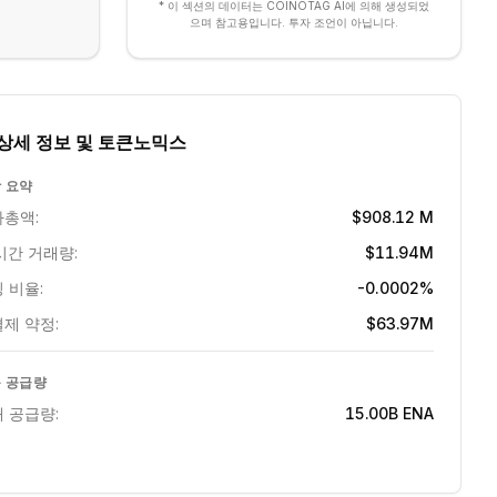
* 이 섹션의 데이터는 COINOTAG AI에 의해 생성되었
으며 참고용입니다. 투자 조언이 아닙니다.
상세 정보 및 토큰노믹스
 요약
총액:
$908.12 M
시간 거래량:
$11.94M
 비율:
-0.0002%
제 약정:
$63.97M
 공급량
 공급량:
15.00B
ENA