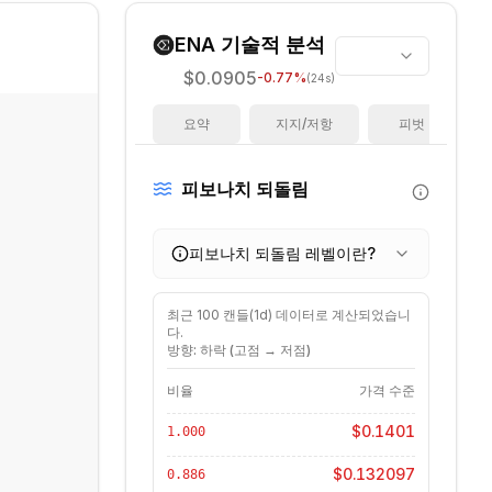
ENA
기술적 분석
$0.0905
-0.77
%
(24s)
요약
지지/저항
피벗
피보나치 되돌림
피보나치 되돌림 레벨이란?
최근
100
캔들(
1d
) 데이터로 계산되었습니
다.
방향: 하락 (고점 → 저점)
비율
가격 수준
$0.1401
1.000
$0.132097
0.886