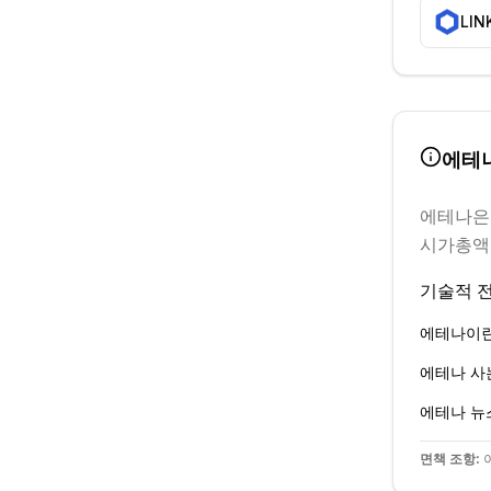
LIN
에테
에테나
은
시가총액은
기술적 전
에테나
이란
에테나
사는
에테나
뉴
면책 조항:
이