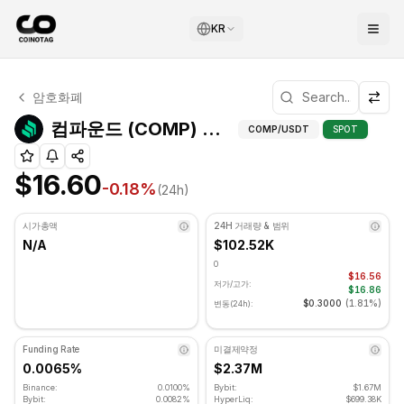
KR
컴파운드 기술적 분석
암호화폐
컴파운드 현재 $16.60에 거래되고 있습니다. RSI 지표는 47.
컴파운드 (C
컴파운드 (COMP) 피보나치 레벨
COMP
/USDT
SPOT
$16.60
-0.18
%
(24h)
시가총액
24H 거래량 & 범위
N/A
$102.52K
0
$16.56
저가/고가:
$16.86
$0.3000
(
1.81%
)
변동(24h):
Funding Rate
미결제약정
0.0065%
$2.37M
Binance:
0.0100%
Bybit:
$1.67M
Bybit:
0.0082%
HyperLiq:
$699.38K