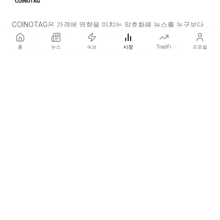
COINOTAG은 가격에 영향을 미치는 암호화폐 뉴스를 누구보다
먼저 전하는 독립 미디어 네트워크입니다.
홈
뉴스
속보
시장
TradFi
프로필
COINOTAG LLC · Shams Business Center, Sharjah, 839, UAE
등록된 미디어 조직; 우리의 콘텐츠는 공정한 편집 기준을 준수합니다.
플랫폼
뉴스
카테고리
암호화폐
TradFi
가이드
사이트맵
회사