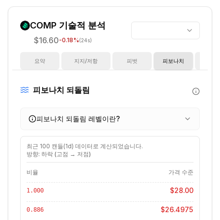
COMP
기술적 분석
$16.60
-0.18
%
(24s)
요약
지지/저항
피벗
피보나치
지
피보나치 되돌림
피보나치 되돌림 레벨이란?
최근
100
캔들(
1d
) 데이터로 계산되었습니다.
방향: 하락 (고점 → 저점)
비율
가격 수준
$28.00
1.000
$26.4975
0.886