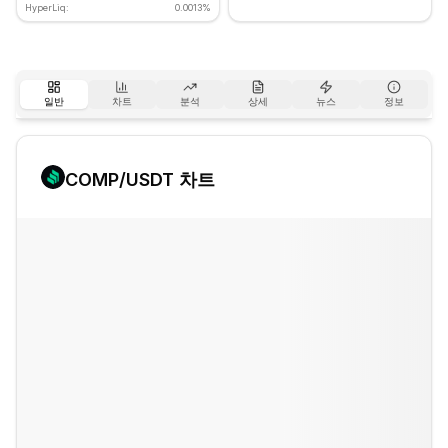
HyperLiq:
0.0013%
일반
차트
분석
상세
뉴스
정보
COMP
/USDT 차트