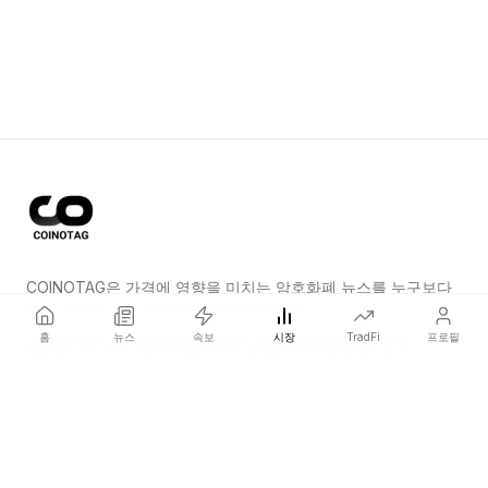
COINOTAG은 가격에 영향을 미치는 암호화폐 뉴스를 누구보다
먼저 전하는 독립 미디어 네트워크입니다.
홈
뉴스
속보
시장
TradFi
프로필
COINOTAG LLC · Shams Business Center, Sharjah, 839, UAE
등록된 미디어 조직; 우리의 콘텐츠는 공정한 편집 기준을 준수합니다.
플랫폼
뉴스