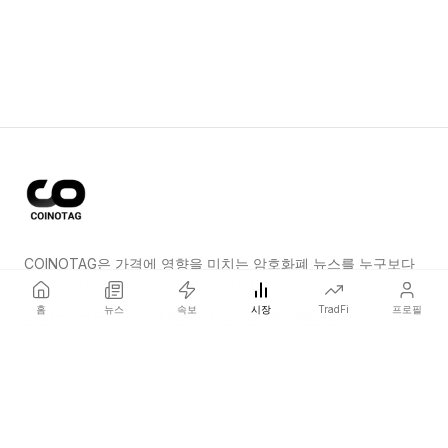
COINOTAG은 가격에 영향을 미치는 암호화폐 뉴스를 누구보다
먼저 전하는 독립 미디어 네트워크입니다.
홈
뉴스
속보
시장
TradFi
프로필
COINOTAG LLC · Shams Business Center, Sharjah, 839, UAE
등록된 미디어 조직; 우리의 콘텐츠는 공정한 편집 기준을 준수합니다.
플랫폼
뉴스