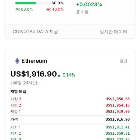
60.0
%
+
0.0023
%
롱:
60.0
%
숏:
40.0
%
롱 지불
COINOTAG DATA 제공
실시간 데이터
Ethereum
일간
US$1,916.90
▲
0.14%
거래량 (24시간):
-
저항 레벨
저항
3
US$2,056.65
저항
2
US$1,954.15
저항
1
US$1,919.06
가격
US$1,916.90
지지
1
US$1,911.41
지지
2
US$1,859.81
지지
3
US$1,722.82