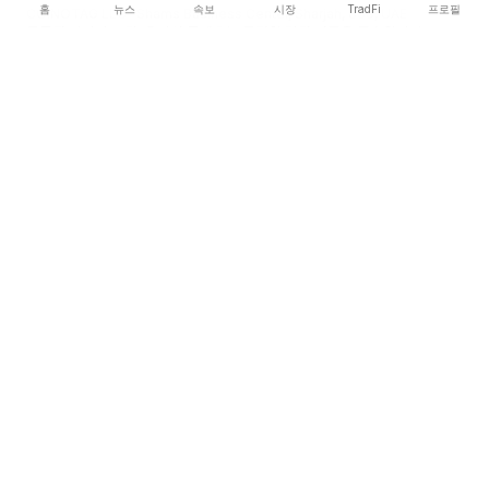
홈
뉴스
속보
시장
TradFi
프로필
COINOTAG LLC · Shams Business Center, Sharjah, 839, UAE
등록된 미디어 조직; 우리의 콘텐츠는 공정한 편집 기준을 준수합니다.
플랫폼
뉴스
카테고리
암호화폐
TradFi
가이드
사이트맵
회사
회사 소개
학술 인용
문의하기