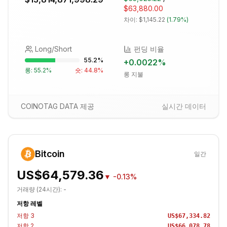
$63,880.00
차이:
$1,145.22
(
1.79%
)
Long/Short
펀딩 비율
55.2
%
+
0.0022
%
롱:
55.2
%
숏:
44.8
%
롱 지불
COINOTAG DATA 제공
실시간 데이터
Bitcoin
일간
US$64,579.36
▼
-0.13%
거래량 (24시간):
-
저항 레벨
저항
3
US$67,334.82
저항
2
US$66,078.78