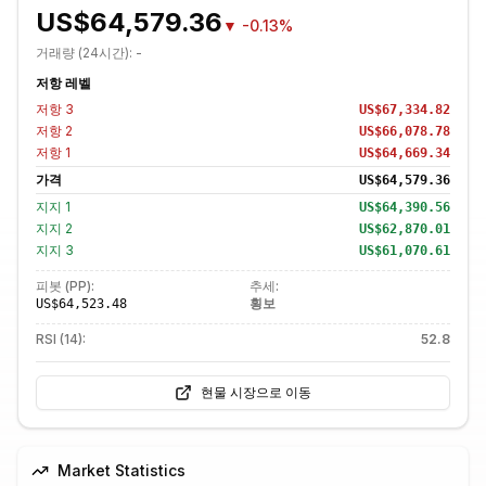
US$64,579.36
▼
-0.13%
거래량 (24시간):
-
저항 레벨
저항
3
US$67,334.82
저항
2
US$66,078.78
저항
1
US$64,669.34
가격
US$64,579.36
지지
1
US$64,390.56
지지
2
US$62,870.01
지지
3
US$61,070.61
피봇 (PP):
추세:
횡보
US$64,523.48
RSI (14):
52.8
현물 시장으로 이동
Market Statistics