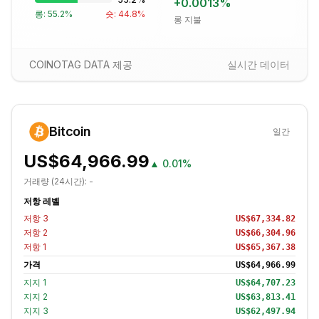
+
0.0013
%
롱:
55.2
%
숏:
44.8
%
롱 지불
COINOTAG DATA 제공
실시간 데이터
Bitcoin
일간
US$64,966.99
▲
0.01%
거래량 (24시간):
-
저항 레벨
저항
3
US$67,334.82
저항
2
US$66,304.96
저항
1
US$65,367.38
가격
US$64,966.99
지지
1
US$64,707.23
지지
2
US$63,813.41
지지
3
US$62,497.94