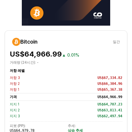
Bitcoin
일간
US$64,966.99
▲
0.01%
거래량 (24시간):
-
저항 레벨
저항
3
US$67,334.82
저항
2
US$66,304.96
저항
1
US$65,367.38
가격
US$64,966.99
지지
1
US$64,707.23
지지
2
US$63,813.41
지지
3
US$62,497.94
피봇 (PP):
추세:
상승 추세
US$64,979.78