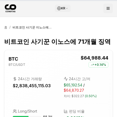
KR
홈
/
비트코인 사기꾼 이노스에 71개월 징역
비트코인 사기꾼 이노스에 71개월 징역
$64,988.44
BTC
BTC
/USDT
+
0.14%
24시간 거래량
24시간 고/저
$65,192.54
/
$2,838,455,115.03
$64,870.27
차이:
$322.27
(
0.50%
)
Long/Short
펀딩 비율
55.2
%