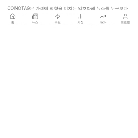
COINOTAG은 가격에 영향을 미치는 암호화폐 뉴스를 누구보다
먼저 전하는 독립 미디어 네트워크입니다.
홈
뉴스
속보
시장
TradFi
프로필
COINOTAG LLC · Shams Business Center, Sharjah, 839, UAE
등록된 미디어 조직; 우리의 콘텐츠는 공정한 편집 기준을 준수합니다.
플랫폼
뉴스
카테고리
암호화폐
TradFi
가이드
사이트맵
회사
회사 소개